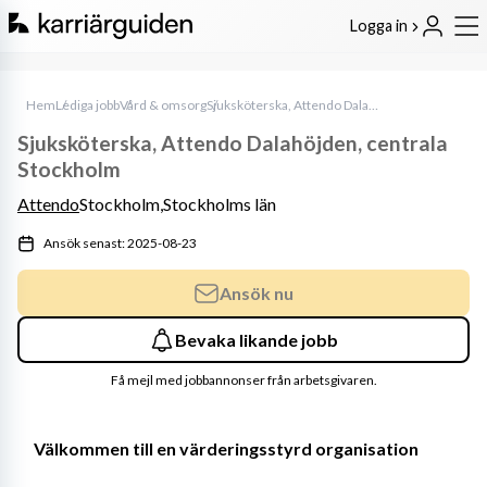
Logga in
Hem
Lediga jobb
Vård & omsorg
Sjuksköterska, Attendo Dalahöjden, centrala Stockholm
Sjuksköterska, Attendo Dalahöjden, centrala
Stockholm
Attendo
Stockholm,
Stockholms län
Ansök senast: 2025-08-23
Ansök nu
Bevaka likande jobb
Få mejl med jobbannonser från arbetsgivaren.
Välkommen till en värderingsstyrd organisation