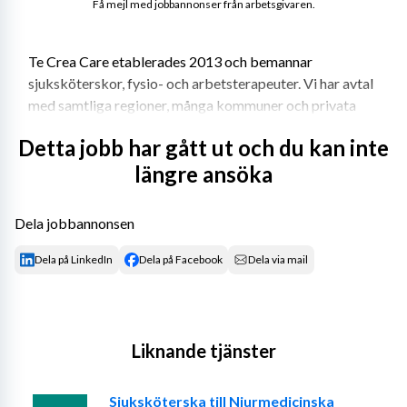
Få mejl med jobbannonser från arbetsgivaren.
Te Crea Care etablerades 2013 och bemannar 
sjuksköterskor, fysio- och arbetsterapeuter. Vi har avtal 
med samtliga regioner, många kommuner och privata 
vårdgivare. Det innebär att vi kan erbjuda dig många 
Detta jobb har gått ut och du kan inte
olika typer av uppdrag i hela landet. Te Crea Care har 
längre ansöka
löpande arbetat intensivt med anbudsarbete för att du 
som konsult ska ha många uppdrag att välja mellan till 
riktigt bra villkor. Vi arbetar tight med våra konsulter 
Dela jobbannonsen
där vi är ett team. 
Dela på LinkedIn
Dela på Facebook
Dela via mail
Krav eller önskemål: 
- Legitimerad sjuksköterska samt två års erfarenhet.
Liknande tjänster
- Goda kunskaper i svenska, både i tal och skrift 
Sjuksköterska till Njurmedicinska