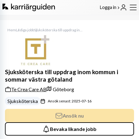
Logga in
Hem
Lediga jobb
Sjuksköterska till uppdrag inom kommun i sommar västra götaland
Sjuksköterska till uppdrag inom kommun i
sommar västra götaland
Te Crea Care AB
Göteborg
Sjuksköterska
Ansök senast: 2025-07-16
Ansök nu
Bevaka likande jobb