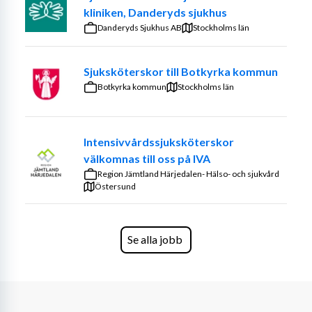
kliniken, Danderyds sjukhus
Danderyds Sjukhus AB
Stockholms län
Du är flexibel och kan anpassa dig i olika 
arbetsförhållanden. Du är trygg i dig själv och har 
förmågan att prioritera, delegera och arbetsleda. Vi 
Sjuksköterskor till Botkyrka kommun
söker dig som värdesätter eget ansvar, delaktighet och 
Botkyrka kommun
Stockholms län
som bidrar till ett positivt arbetsklimat. Du är lyhörd och 
bemöter människor med respekt och omtanke. 
Intensivvårdssjuksköterskor
Vi finns med dig hela vägen från uppdragsstart, löpande 
välkomnas till oss på IVA
under uppdraget och när det är dags att se på 
Region Jämtland Härjedalen- Hälso- och sjukvård
fortsättning. Vi finns med alltifrån att hitta de bästa 
Östersund
uppdragen åt dig, boka ev resa och boende, som 
bollplank under uppdraget och ligger steget före inför 
nästa uppdrag. 
Se alla jobb
Vi erbjuder dig:  