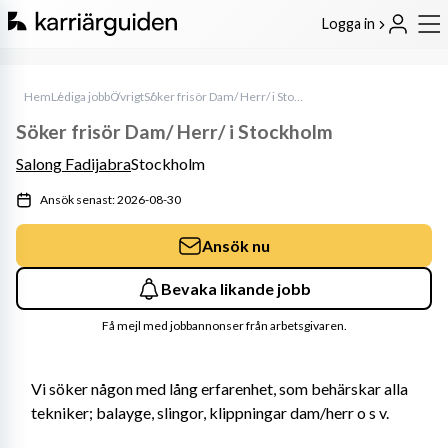
Logga in
Hem
Lediga jobb
Övrigt
Söker frisör Dam/ Herr/ i Stockholm
Söker frisör Dam/ Herr/ i Stockholm
Salong Fadijabra
Stockholm
Ansök senast: 2026-08-30
Ansök nu
Bevaka likande jobb
Få mejl med jobbannonser från arbetsgivaren.
Vi söker någon med lång erfarenhet, som behärskar alla 
tekniker; balayge, slingor, klippningar dam/herr o s v.