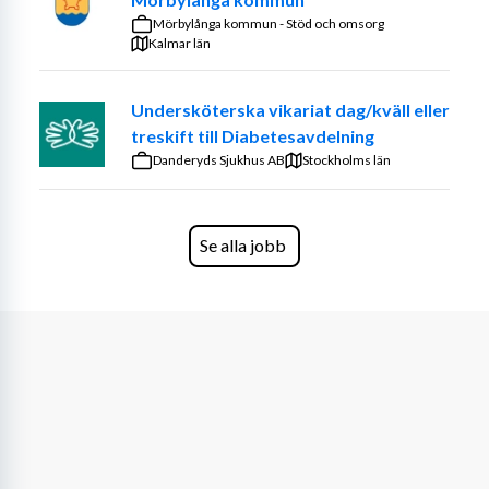
arbetsgrupper
Mörbylånga kommun - Stöd och omsorg
Karriär- och utvecklingsmöjligheter
Kalmar län
Arbetskläder
Kollektivavtal
Undersköterska vikariat dag/kväll eller
Om rollen
treskift till Diabetesavdelning
Danderyds Sjukhus AB
Stockholms län
Din uppgift är att ge livskvalitet. Du ser varje individ och 
har en förmåga att förstå vad varje person behöver. Tack 
vare dig kan den som bor hos oss behålla sitt levnadssätt 
Se alla jobb
och sina vanor. Samtidigt utvecklar du värdefull kunskap 
om omvårdnad, service och åldrande.
Som undersköterska/vårdbiträde spelar du en nyckelroll 
i ett team med sjuksköterska, arbetsterapeut och 
fysioterapeut som arbetar tätt ihop.
Om Villa Hertig Knut 
Äldreboendet Villa Hertig Knut passar dig som 
uppskattar och vill uppleva den halländska kulturen. 