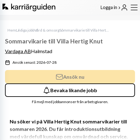
Logga in
Hem
Lediga jobb
Vård & omsorg
Sommarvikarie till Villa Hertig Knut
Sommarvikarie till Villa Hertig Knut
Vardaga AB
Halmstad
Ansök senast: 2026-07-28
Ansök nu
Bevaka likande jobb
Få mejl med jobbannonser från arbetsgivaren.
Nu söker vi på Villa Hertig Knut sommarvikarier till 
sommaren 2026. Du får introduktionsutbildning 
med värdefull kunskap om omvårdnad och service.