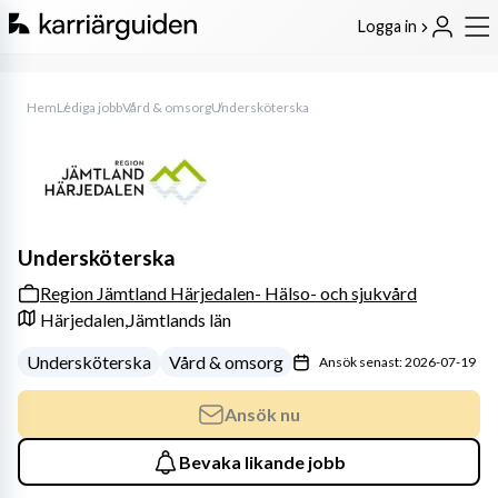
Logga in
Hem
Lediga jobb
Vård & omsorg
Undersköterska
Undersköterska
Region Jämtland Härjedalen- Hälso- och sjukvård
Härjedalen,
Jämtlands län
Undersköterska
Vård & omsorg
Ansök senast: 2026-07-19
Ansök nu
Bevaka likande jobb