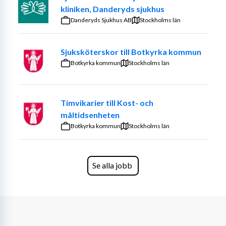
Funäsdalens hälsocentral har cirka 2400 listade 
kliniken, Danderyds sjukhus
personer. Enheten präglas av ett djupt engagemang och 
Danderyds Sjukhus AB
Stockholms län
ansvar för den verksamhet som bedrivs i Härjedalen. 
Basen i arbetet är mottagningsverksamhet med brett 
Sjuksköterskor till Botkyrka kommun
primärvårdsåtagande. Detta innefattar 
Botkyrka kommun
Stockholms län
distriktsläkarmottagning, 
distriktssköterskemottagning, 
öppenmottagning/lättakutmottagning, psykosocial 
Timvikarier till Kost- och
verksamhet, sjukgymnastik, röntgen, laboratorium, 
måltidsenheten
barnmorskemottagning, mödrahälsovård och 
Botkyrka kommun
Stockholms län
barnhälsovård.
Om tjänsten
Se alla jobb
Att arbeta på Funäsdalens hälsocentral innebär 
traditionellt förekommande arbetsuppgifter vid lab och 
mottagning, så som provtagning, EKG samt assistera 
läkare vid undersökning, suturering, operationer mm. 