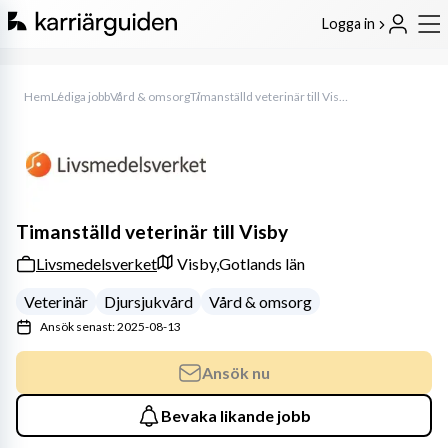
Logga in
Hem
Lediga jobb
Vård & omsorg
Timanställd veterinär till Visby
Timanställd veterinär till Visby
Livsmedelsverket
Visby,
Gotlands län
Veterinär
Djursjukvård
Vård & omsorg
Ansök senast: 2025-08-13
Ansök nu
Bevaka likande jobb