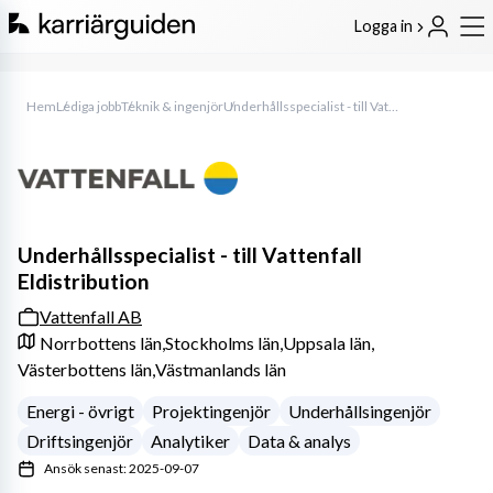
Logga in
Hem
Lediga jobb
Teknik & ingenjör
Underhållsspecialist - till Vattenfall Eldistribution
Underhållsspecialist - till Vattenfall
Eldistribution
Vattenfall AB
Norrbottens län,
Stockholms län,
Uppsala län,
Västerbottens län,
Västmanlands län
Energi - övrigt
Projektingenjör
Underhållsingenjör
Driftsingenjör
Analytiker
Data & analys
Ansök senast: 2025-09-07