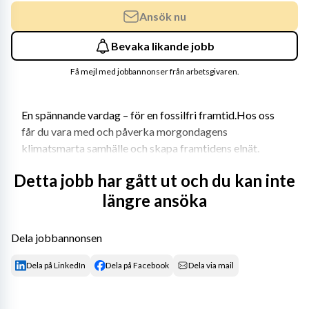
Ansök nu
Bevaka likande jobb
Få mejl med jobbannonser från arbetsgivaren.
En spännande vardag – för en fossilfri framtid.Hos oss 
får du vara med och påverka morgondagens 
klimatsmarta samhälle och skapa framtidens elnät. 
Vattenfall tar stort ansvar för att skapa ett fossilfritt 
Detta jobb har gått ut och du kan inte
Sverige där ett stabilt elnät är en förutsättning för att 
längre ansöka
lyckas. Vi behöver dig för att nå dit. Vill du göra en 
verklig skillnad för att Sverige ska lyckas med 
energiomställningen och nå klimatmålen?
Dela jobbannonsen
Som Underhållsspecialist så kommer du arbeta med att 
Dela på LinkedIn
Dela på Facebook
Dela via mail
ta fram en modell för kritikalitetsanalyser, ta fram en 
plan för genomförarande samt att leda dessa. Vidare så 
kommer du att arbeta med att analysera resultatet av 