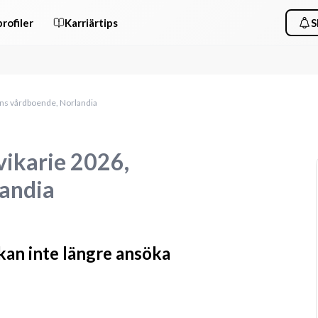
rofiler
Karriärtips
S
ns vårdboende, Norlandia
ikarie 2026,
landia
 kan inte längre ansöka