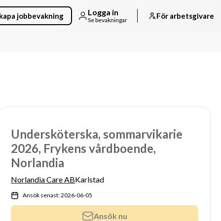
Logga in
kapa jobbevakning
För arbetsgivare
Se bevakningar
Undersköterska, sommarvikarie
2026, Frykens vårdboende,
Norlandia
Norlandia Care AB
Karlstad
Ansök senast: 2026-06-05
Ansök nu