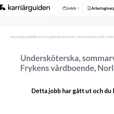
Jobb
Arbetsgivarp
Hem
Lediga jobb
Vård & omsorg
Undersköterska, sommarvikarie 2026, Fryke
Undersköterska, sommarv
Frykens vårdboende, Nor
Detta jobb har gått ut och du