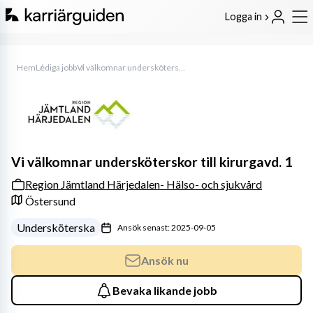
Logga in
Hem
Lediga jobb
Vi välkomnar undersköterskor till kirurgavd. 1
Vi välkomnar undersköterskor till kirurgavd. 1
Region Jämtland Härjedalen- Hälso- och sjukvård
Östersund
Undersköterska
Ansök senast: 2025-09-05
Ansök nu
Bevaka likande jobb