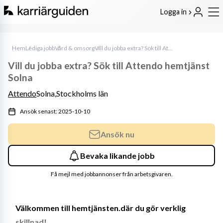
Logga in
Hem
Lediga jobb
Vård & omsorg
Vill du jobba extra? Sök till Attendo hemtjänst Solna
Vill du jobba extra? Sök till Attendo hemtjänst
Solna
Attendo
Solna,
Stockholms län
Ansök senast: 2025-10-10
Ansök nu
Bevaka likande jobb
Få mejl med jobbannonser från arbetsgivaren.
Välkommen till hemtjänsten.där du gör verklig 
skillnad!