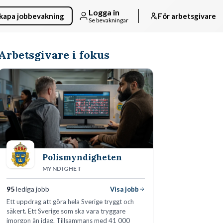
Logga in
kapa jobbevakning
För arbetsgivare
Se bevakningar
Arbetsgivare i fokus
Polismyndigheten
MYNDIGHET
95
lediga jobb
Visa jobb
Ett uppdrag att göra hela Sverige tryggt och
säkert. Ett Sverige som ska vara tryggare
imorgon än idag. Tillsammans med 41 000