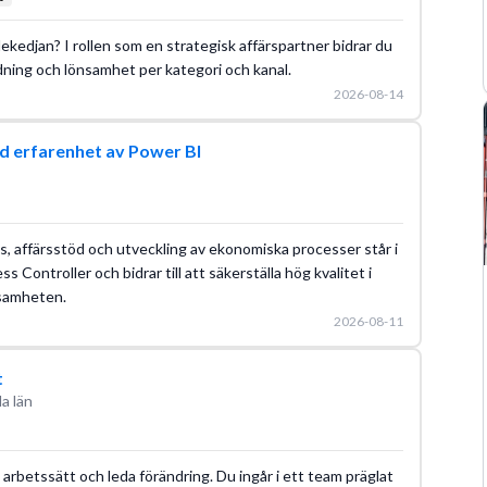
dekedjan? I rollen som en strategisk affärspartner bidrar du
ndning och lönsamhet per kategori och kanal.
2026-08-14
d erfarenhet av Power BI
ys, affärsstöd och utveckling av ekonomiska processer står i
ess Controller och bidrar till att säkerställa hög kvalitet i
ksamheten.
2026-08-11
t
a län
a arbetssätt och leda förändring. Du ingår i ett team präglat