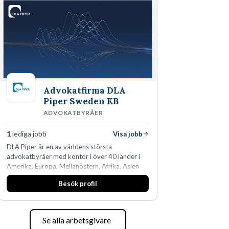
den största privata återförsäljaren av Volvo
Lastvagnar och finns representerade på 20
orter i södra Sverige.
Advokatfirma DLA
Piper Sweden KB
ADVOKATBYRÅER
1
lediga jobb
Visa jobb
DLA Piper är en av världens största
advokatbyråer med kontor i över 40 länder i
Amerika, Europa, Mellanöstern, Afrika, Asien
och Oceanien. Vi är specialister inom
Besök profil
affärsjuridikens alla områden och vi har några
av världens ledande bolag som klienter. Med
fler än 450 jurister på fem kontor i Stockholm,
Köpenhamn, Århus, Oslo och Helsingfors kan vi
Se alla arbetsgivare
på DLA Piper erbjuda våra klienter en unik,