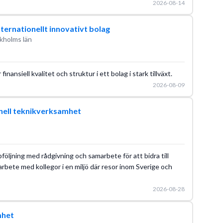
2026-08-14
internationellt innovativt bolag
kholms län
nansiell kvalitet och struktur i ett bolag i stark tillväxt.
2026-08-09
ionell teknikverksamhet
pföljning med rådgivning och samarbete för att bidra till
arbete med kollegor i en miljö där resor inom Sverige och
2026-08-28
mhet