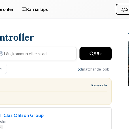
rofiler
Karriärtips
S
ntroller
Sök
53
matchande jobb
Rensa alla
ill Clas Ohlson Group
holm
t