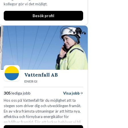
kollegor gör vi det möjligt.
Besök profil
Vattenfall AB
ENERGI
305
lediga jobb
Visa jobb
Hos oss på Vattenfall får du möjlighet att ta
stegen som driver dig och utvecklingen framåt.
En av våra främsta utmaningar är att hitta nya,
effektiva och förnybara energikällor för
en hållbar framtid. För att lyckas behöver vi bli
fler medarbetare som vill göra skillnad.