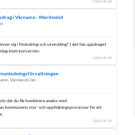
2026-08-09
pdrag i Värnamo - Meritmind
än
finner sig i förändring och utveckling? I det här uppdraget
bolag inom koncernen.
2026-08-09
mmunledningsförvaltningen
hamn, Värmlands län
tiv där du får kombinera analys med
g av kommunens styr- och uppföljningsprocesser för att
a.
2026-08-10