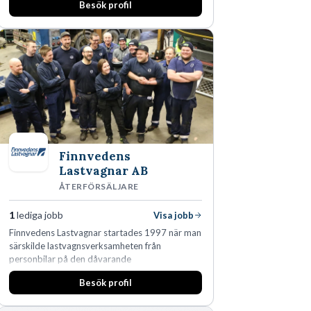
Besök profil
Finnvedens
Lastvagnar AB
ÅTERFÖRSÄLJARE
1
lediga jobb
Visa jobb
Finnvedens Lastvagnar startades 1997 när man
särskilde lastvagnsverksamheten från
personbilar på den dåvarande
huvudanläggningen i Värnamo. Sedan dess har
Besök profil
man expanderat kraftigt genom ett antal
förvärv i närliggande distrikt.Idag är bolaget