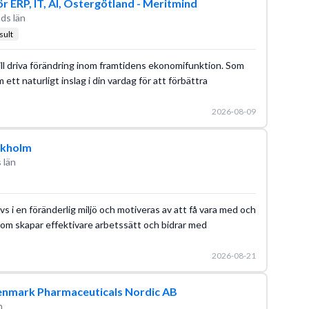
 ERP, IT, AI, Östergötland - Meritmind
ds län
ult
ll driva förändring inom framtidens ekonomifunktion. Som
 ett naturligt inslag i din vardag för att förbättra
2026-08-09
ckholm
 län
s i en föränderlig miljö och motiveras av att få vara med och
som skapar effektivare arbetssätt och bidrar med
2026-08-21
enmark Pharmaceuticals Nordic AB
n