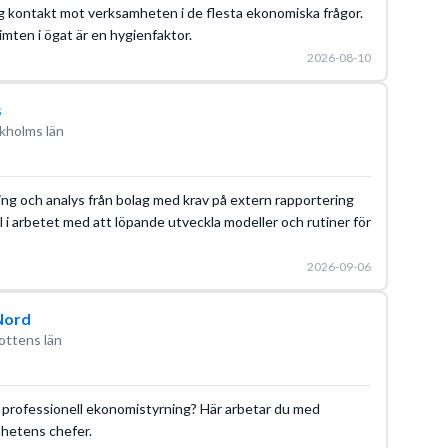
ig kontakt mot verksamheten i de flesta ekonomiska frågor.
limten i ögat är en hygienfaktor.
2026-08-10
s
kholms län
ing och analys från bolag med krav på extern rapportering
l i arbetet med att löpande utveckla modeller och rutiner för
2026-09-06
 Nord
ottens län
om professionell ekonomistyrning? Här arbetar du med
mhetens chefer.