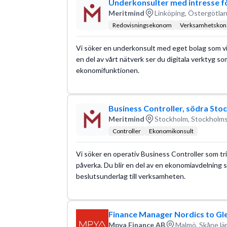
Underkonsulter med intresse för
Meritmind
Linköping, Östergötlan
Redovisningsekonom
Verksamhetskons
Vi söker en underkonsult med eget bolag som vi
en del av vårt nätverk ser du digitala verktyg som
ekonomifunktionen.
Business Controller, södra Sto
Meritmind
Stockholm, Stockholms
Controller
Ekonomikonsult
Vi söker en operativ Business Controller som triv
påverka. Du blir en del av en ekonomiavdelning 
beslutsunderlag till verksamheten.
Finance Manager Nordics to Gl
Mpya Finance AB
Malmö, Skåne lä