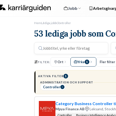
Jobb
Arbetsgivarp
Hem
Lediga jobb
Controller
53 lediga jobb som Co
Ort
Yrke
Fler filter
FILTER:
1
AKTIVA FILTER
1
ADMINISTRATION OCH SUPPORT
Controller
Category Business Controller t
Mpya Finance AB
Leksand, Stock
Controller
Business Intelligence Analys