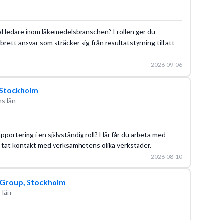
al ledare inom läkemedelsbranschen? I rollen ger du
brett ansvar som sträcker sig från resultatstyrning till att
2026-09-06
i Stockholm
s län
pportering i en självständig roll? Här får du arbeta med
r tät kontakt med verksamhetens olika verkstäder.
2026-08-10
e Group, Stockholm
 län