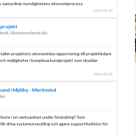
ans samordnar myndighetens ekonomiprocess.
2026-08-19
dprojekt
svik, Västernorrlands län
äller projektets ekonomiska rapportering till projektledare
r och möjligheter i komplexa kundprojekt som skyddar
2026-08-23
 kund i Mjölby - Meritmind
län
 arbete i en verksamhet under förändring? Som
du får driva systemutveckling och agera supportfunktion för