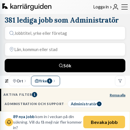
Logga in
381 lediga jobb som Administratör
Sök
Ort
Yrke
1
AKTIVA FILTER
1
Rensa alla
Administratör
ADMINISTRATION OCH SUPPORT
89
nya jobb
kom in i veckan på din
Bevaka jobb
sökning. Vill du få mejl när fler kommer
in?