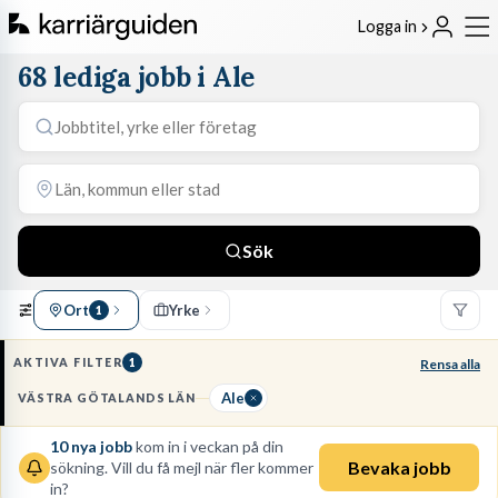
Logga in
68 lediga jobb i Ale
Sök
Ort
Yrke
1
AKTIVA FILTER
1
Rensa alla
Ale
VÄSTRA GÖTALANDS LÄN
10
nya jobb
kom in i veckan på din
Bevaka jobb
sökning. Vill du få mejl när fler kommer
in?