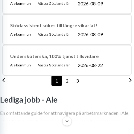
2026-08-09
Ale kommun
Västra Götalands län
Stödassistent sökes till längre vikariat!
2026-08-09
Ale kommun
Västra Götalands län
Undersköterska, 100% tjänst tillsvidare
2026-08-22
Ale kommun
Västra Götalands län
1
2
3
Lediga jobb -
Ale
En omfattande guide för att navigera på arbetsmarknaden i Ale,
identifiera nyckelbranscher och lyckas med din jobbsökning.