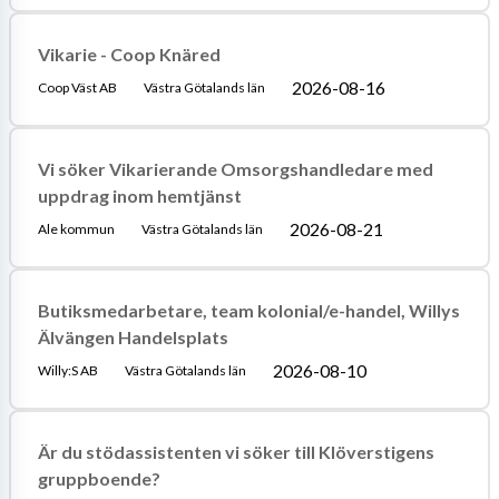
Vikarie - Coop Knäred
2026-08-16
Coop Väst AB
Västra Götalands län
Vi söker Vikarierande Omsorgshandledare med
uppdrag inom hemtjänst
2026-08-21
Ale kommun
Västra Götalands län
Butiksmedarbetare, team kolonial/e-handel, Willys
Älvängen Handelsplats
2026-08-10
Willy:S AB
Västra Götalands län
Är du stödassistenten vi söker till Klöverstigens
gruppboende?