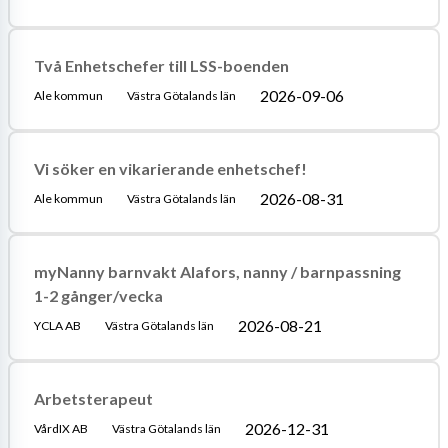
Två Enhetschefer till LSS-boenden
2026-09-06
Ale kommun
Västra Götalands län
Vi söker en vikarierande enhetschef!
2026-08-31
Ale kommun
Västra Götalands län
myNanny barnvakt Alafors, nanny / barnpassning
1-2 gånger/vecka
2026-08-21
YCLA AB
Västra Götalands län
Arbetsterapeut
2026-12-31
VårdIX AB
Västra Götalands län