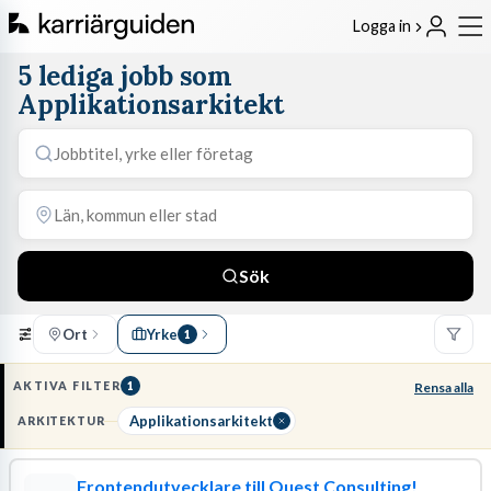
Logga in
5 lediga jobb som
Applikationsarkitekt
Sök
Ort
Yrke
1
AKTIVA FILTER
1
Rensa alla
Applikationsarkitekt
ARKITEKTUR
Frontendutvecklare till Quest Consulting!