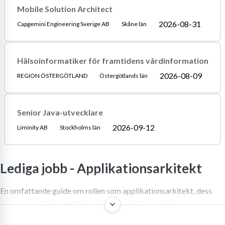
Mobile Solution Architect
2026-08-31
Capgemini Engineering Sverige AB
Skåne län
Hälsoinformatiker för framtidens vårdinformation
2026-08-09
REGION ÖSTERGÖTLAND
Östergötlands län
Senior Java-utvecklare
2026-09-12
Liminity AB
Stockholms län
Lediga jobb -
Applikationsarkitekt
En omfattande guide om rollen som applikationsarkitekt, dess
ansvarsområden, utbildningskrav, lönenivåer och hur man
navigerar på arbetsmarknaden.