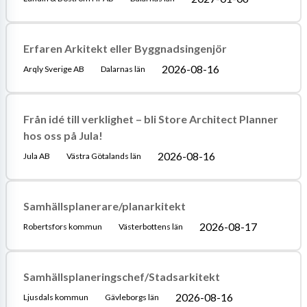
Erfaren Arkitekt eller Byggnadsingenjör
2026-08-16
Arqly Sverige AB
Dalarnas län
Från idé till verklighet – bli Store Architect Planner
hos oss på Jula!
2026-08-16
Jula AB
Västra Götalands län
Samhällsplanerare/planarkitekt
2026-08-17
Robertsfors kommun
Västerbottens län
Samhällsplaneringschef/Stadsarkitekt
2026-08-16
Ljusdals kommun
Gävleborgs län