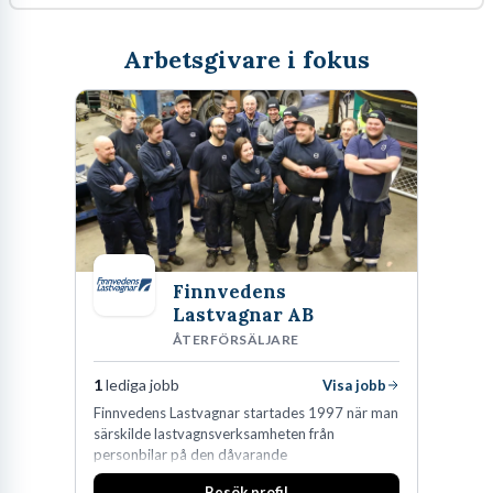
Arbetsgivare i fokus
Finnvedens
Lastvagnar AB
ÅTERFÖRSÄLJARE
1
lediga jobb
Visa jobb
Finnvedens Lastvagnar startades 1997 när man
särskilde lastvagnsverksamheten från
personbilar på den dåvarande
huvudanläggningen i Värnamo. Sedan dess har
Besök profil