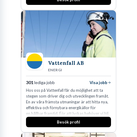
man expanderat kraftigt genom ett antal
förvärv i närliggande distrikt.Idag är bolaget
den största privata återförsäljaren av Volvo
Lastvagnar och finns representerade på 20
orter i södra Sverige.
Vattenfall AB
ENERGI
301
lediga jobb
Visa jobb
Hos oss på Vattenfall får du möjlighet att ta
stegen som driver dig och utvecklingen framåt.
En av våra främsta utmaningar är att hitta nya,
effektiva och förnybara energikällor för
en hållbar framtid. För att lyckas behöver vi bli
fler medarbetare som vill göra skillnad.
Besök profil