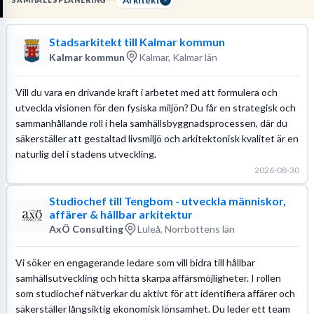
SAMHÄLLSPLANERING
vision till laga kraft. För att lyckas krävs en arkitektexamen eller
samhällsplanerarexamen samt djup kunskap i
Plan- och bygglagen
Stadsarkitekt till Kalmar kommun
för att säkerställa att alla
reglerade krav
efterlevs i varje skede.
Kalmar kommun
Kalmar, Kalmar län
Läs mer om yrket:
Löneguide
Arbetsuppgifter
Utbildningsguide
Vill du vara en drivande kraft i arbetet med att formulera och
utveckla visionen för den fysiska miljön? Du får en strategisk och
sammanhållande roll i hela samhällsbyggnadsprocessen, där du
säkerställer att gestaltad livsmiljö och arkitektonisk kvalitet är en
naturlig del i stadens utveckling.
2026-08-30
Studiochef till Tengbom - utveckla människor,
affärer & hållbar arkitektur
AxÖ Consulting
Luleå, Norrbottens län
Vi söker en engagerande ledare som vill bidra till hållbar
samhällsutveckling och hitta skarpa affärsmöjligheter. I rollen
som studiochef nätverkar du aktivt för att identifiera affärer och
säkerställer långsiktig ekonomisk lönsamhet. Du leder ett team