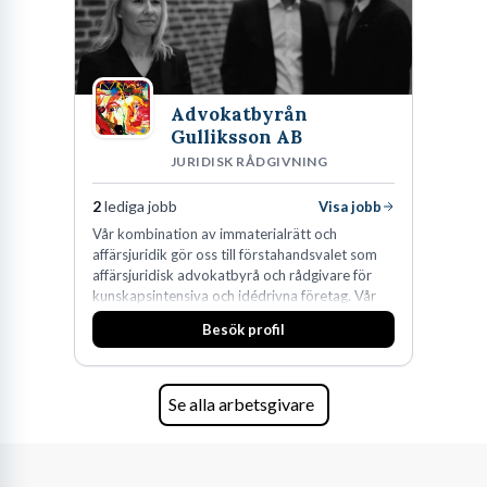
Advokatbyrån
Gulliksson AB
JURIDISK RÅDGIVNING
2
lediga jobb
Visa jobb
Vår kombination av immaterialrätt och
affärsjuridik gör oss till förstahandsvalet som
affärsjuridisk advokatbyrå och rådgivare för
kunskapsintensiva och idédrivna företag. Vår
expertis inom IP-tillgångar har gett oss en
Besök profil
marknadsledande position. Våra klienter väljer
oss för den kompetens som krävs för att
skydda, utveckla och kommersialisera
företagets viktigaste tillgångar.
Se alla arbetsgivare