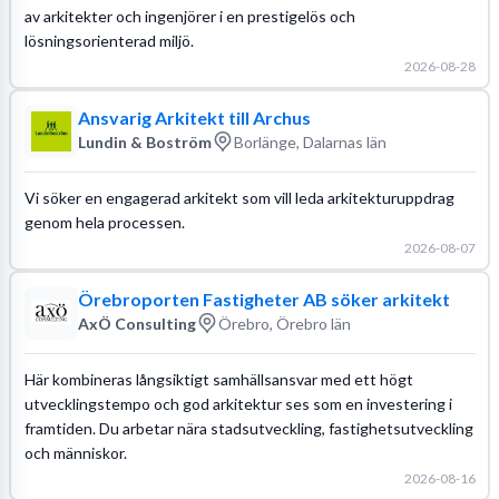
av arkitekter och ingenjörer i en prestigelös och
lösningsorienterad miljö.
2026-08-28
Ansvarig Arkitekt till Archus
Lundin & Boström
Borlänge, Dalarnas län
Vi söker en engagerad arkitekt som vill leda arkitekturuppdrag
genom hela processen.
2026-08-07
Örebroporten Fastigheter AB söker arkitekt
AxÖ Consulting
Örebro, Örebro län
Här kombineras långsiktigt samhällsansvar med ett högt
utvecklingstempo och god arkitektur ses som en investering i
framtiden. Du arbetar nära stadsutveckling, fastighetsutveckling
och människor.
2026-08-16