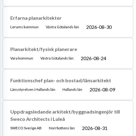
Erfarna planarkitekter
2026-08-30
Lerums kommun
Västra Götalands län
Planarkitekt/fysisk planerare
2026-08-24
Vara kommun
Västra Götalands län
Funktionschef plan- och bostad/länsarkitekt
2026-08-09
Länsstyrelsen i Hallands län
Hallands län
Uppdragsledande arkitekt/byggnadsingenjör till
Sweco Architects i Luleå
2026-08-31
SWECO Sverige AB
Norrbottens län