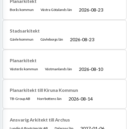
Planarkitekt
2026-08-23
Borås kommun
Västra Götalands län
Stadsarkitekt
2026-08-23
Gävle kommun
Gävleborgs län
Planarkitekt
2026-08-10
Västerås kommun
Västmanlands län
Planarkitekt till Kiruna Kommun
2026-08-14
TB-Group AB
Norrbottens län
Ansvarig Arkitekt till Archus
2027-01-06
Lundin & Boström Hr AB
Dalarnas län