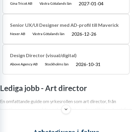
2027-01-04
Gina Tricot AB
Västra Götalands län
Senior UX/UI Designer med AD-profil till Maverick
2026-12-26
Nexer AB
Västra Götalands län
Design Director (visual/digital)
2026-10-31
Above Agency AB
Stockholms län
Lediga jobb -
Art director
En omfattande guide om yrkesrollen som art director, från
kreativa ansvarsområden och utbildningsvägar till löneutveckling
och framtidsutsikter i reklambranschen.