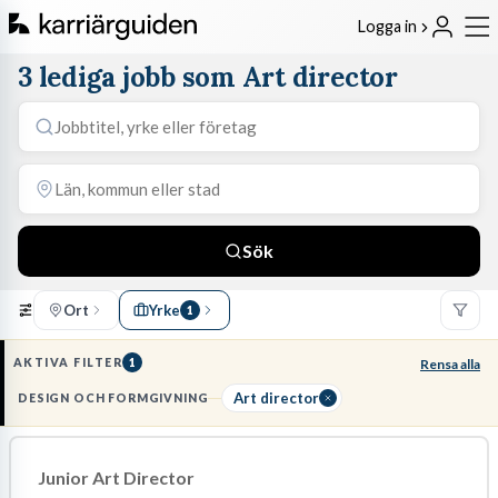
Logga in
3 lediga jobb som Art director
Sök
Ort
Yrke
1
AKTIVA FILTER
1
Rensa alla
Art director
DESIGN OCH FORMGIVNING
Junior Art Director