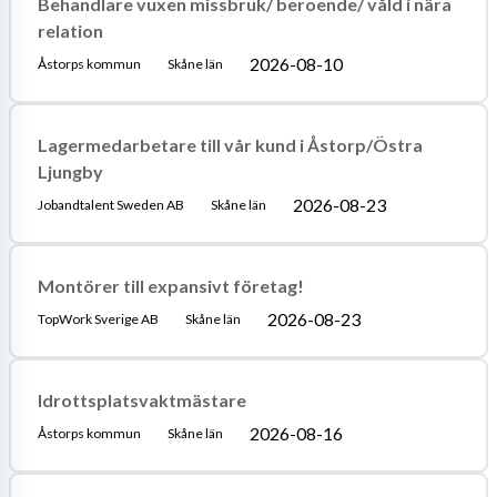
Behandlare vuxen missbruk/ beroende/ våld i nära
relation
2026-08-10
Åstorps kommun
Skåne län
Lagermedarbetare till vår kund i Åstorp/Östra
Ljungby
2026-08-23
Jobandtalent Sweden AB
Skåne län
Montörer till expansivt företag!
2026-08-23
TopWork Sverige AB
Skåne län
Idrottsplatsvaktmästare
2026-08-16
Åstorps kommun
Skåne län