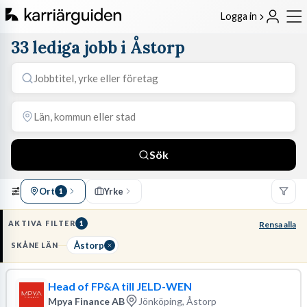
Logga in
33 lediga jobb i Åstorp
Sök
Ort
Yrke
1
AKTIVA FILTER
1
Rensa alla
Åstorp
SKÅNE LÄN
Head of FP&A till JELD-WEN
Mpya Finance AB
Jönköping, Åstorp