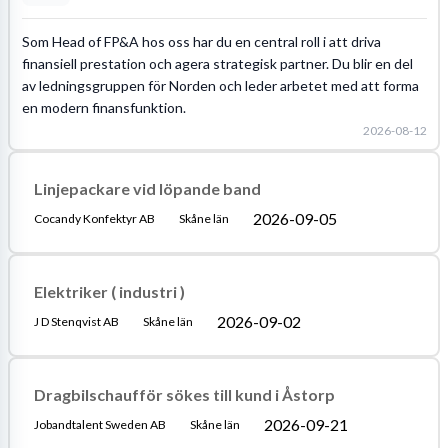
Som Head of FP&A hos oss har du en central roll i att driva
finansiell prestation och agera strategisk partner. Du blir en del
av ledningsgruppen för Norden och leder arbetet med att forma
en modern finansfunktion.
2026-08-12
Linjepackare vid löpande band
2026-09-05
Cocandy Konfektyr AB
Skåne län
Elektriker ( industri )
2026-09-02
J D Stenqvist AB
Skåne län
Dragbilschaufför sökes till kund i Åstorp
2026-09-21
Jobandtalent Sweden AB
Skåne län