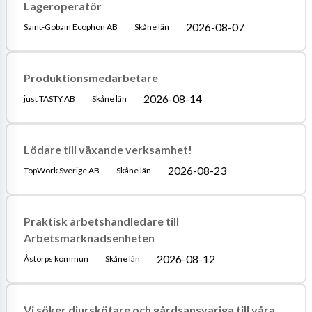
Lageroperatör
2026-08-07
Saint-Gobain Ecophon AB
Skåne län
Produktionsmedarbetare
2026-08-14
just TASTY AB
Skåne län
Lödare till växande verksamhet!
2026-08-23
TopWork Sverige AB
Skåne län
Praktisk arbetshandledare till
Arbetsmarknadsenheten
2026-08-12
Åstorps kommun
Skåne län
Vi söker djurskötare och gårdsansvariga till våra