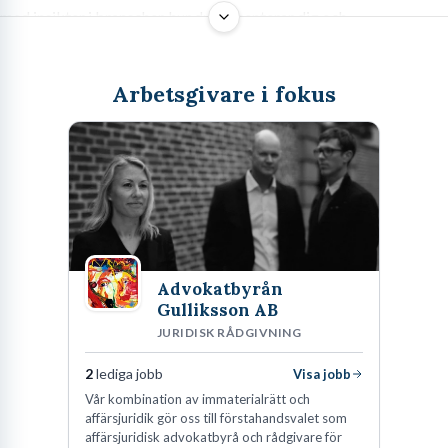
med insikter i branscher, hur du presenterar dig och
framtidstrender för din karriär.
Arbetsgivare i fokus
Välkommen till Åstorp: En överblick
över jobbmöjligheterna
Åstorp, beläget mitt i den vackra skånska myllan, är mer än bara
en charmig småstad. Det är en plats där det lokala näringslivet
blomstrar och där nya karriärmöjligheter ständigt växer fram.
Advokatbyrån
Här möts den lugna landsbygden med närheten till större städer,
Gulliksson AB
vilket skapar en dynamisk arbetsmarknad med goda
JURIDISK RÅDGIVNING
förutsättningar för den som söker lediga jobb i Åstorp. Oavsett
2
lediga jobb
Visa jobb
om du är en erfaren specialist, en nyutexaminerad eller på väg att
Vår kombination av immaterialrätt och
byta bana, finns det potential att hitta din nästa utmaning här.
affärsjuridik gör oss till förstahandsvalet som
affärsjuridisk advokatbyrå och rådgivare för