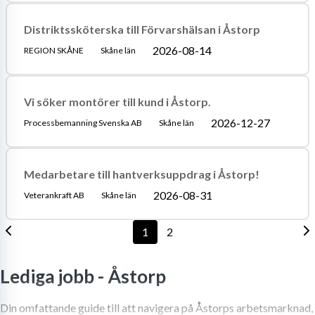
Distriktssköterska till Förvarshälsan i Åstorp
2026-08-14
REGION SKÅNE
Skåne län
Vi söker montörer till kund i Åstorp.
2026-12-27
Processbemanning Svenska AB
Skåne län
Medarbetare till hantverksuppdrag i Åstorp!
2026-08-31
Veterankraft AB
Skåne län
1
2
Lediga jobb -
Åstorp
Din omfattande guide till att navigera på Åstorps arbetsmarknad,