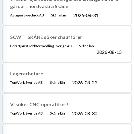
gårdar i nordvästra Skåne
2026-08-31
Aviagen Swechick AB
Skåne län
SCWT I SKÅNE söker chaufförer
Förartjänst Jobbförmedling Sverige AB
Skåne län
2026-08-15
Lagerarbetare
2026-08-23
TopWork Sverige AB
Skåne län
Vi söker CNC-operatörer!
2026-08-30
TopWork Sverige AB
Skåne län