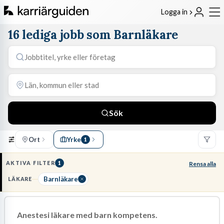
Logga in
16 lediga jobb som Barnläkare
Sök
Ort
Yrke
1
AKTIVA FILTER
1
Rensa alla
Barnläkare
LÄKARE
Anestesi läkare med barn kompetens.