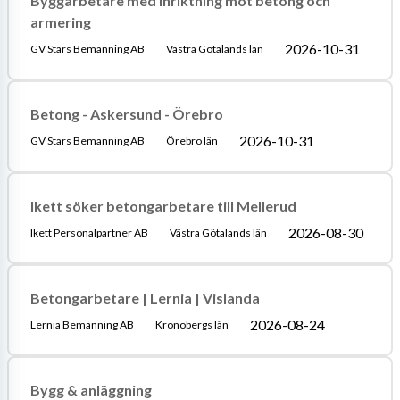
Byggarbetare med inriktning mot betong och
armering
2026-10-31
GV Stars Bemanning AB
Västra Götalands län
Betong - Askersund - Örebro
2026-10-31
GV Stars Bemanning AB
Örebro län
Ikett söker betongarbetare till Mellerud
2026-08-30
Ikett Personalpartner AB
Västra Götalands län
Betongarbetare | Lernia | Vislanda
2026-08-24
Lernia Bemanning AB
Kronobergs län
Bygg & anläggning