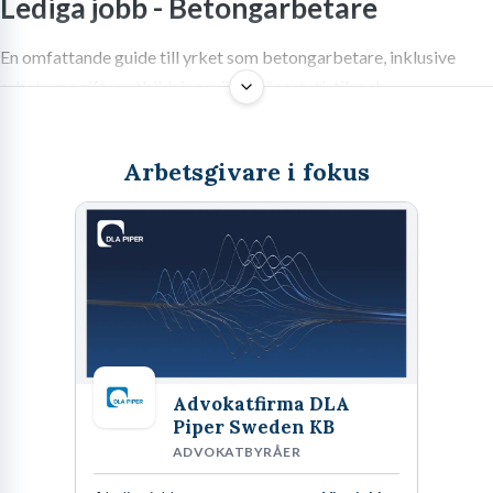
Lediga jobb -
Betongarbetare
En omfattande guide till yrket som betongarbetare, inklusive
arbetsuppgifter, utbildningsvägar, lönestatistik och
framtidsutsikter i byggbranschen.
Arbetsgivare i fokus
Har du någonsin tittat på en bro, en tunnel eller skelettet till ett
höghus och funderat på vem som bygger själva grunden? Det är vi,
betongarbetarna. Jag har gjutit, armerat och format betong i
decennier innan jag sadlade om till karriärcoach, och jag kan säga
en sak med säkerhet: det här är ett yrke som bygger Sverige,
bokstavligt talat. Det är ett handfast, ärligt och otroligt viktigt
Advokatfirma DLA
jobb. Om du inte är rädd för att ta i, gillar att se konkreta resultat
Piper Sweden KB
av ditt arbete och vill ha en stabil grund att stå på i karriären, då
ADVOKATBYRÅER
kanske du ska fortsätta läsa. Här går vi rakt på sak om vad det