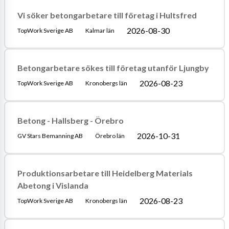
Vi söker betongarbetare till företag i Hultsfred
2026-08-30
TopWork Sverige AB
Kalmar län
Betongarbetare sökes till företag utanför Ljungby
2026-08-23
TopWork Sverige AB
Kronobergs län
Betong - Hallsberg - Örebro
2026-10-31
GV Stars Bemanning AB
Örebro län
Produktionsarbetare till Heidelberg Materials
Abetong i Vislanda
2026-08-23
TopWork Sverige AB
Kronobergs län