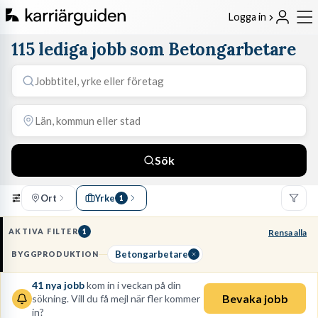
Logga in
115 lediga jobb som Betongarbetare
Sök
Ort
Yrke
1
AKTIVA FILTER
1
Rensa alla
Betongarbetare
BYGGPRODUKTION
41
nya jobb
kom in i veckan på din
Bevaka jobb
sökning. Vill du få mejl när fler kommer
in?