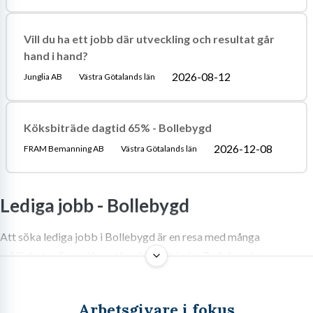
Vill du ha ett jobb där utveckling och resultat går
hand i hand?
2026-08-12
Junglia AB
Västra Götalands län
Köksbiträde dagtid 65% - Bollebygd
2026-12-08
FRAM Bemanning AB
Västra Götalands län
Lediga jobb -
Bollebygd
Att söka lediga jobb i Bollebygd är en resa med många
möjligheter. Som vi har utforskat, erbjuder Bollebygd en
dynamisk och varierad arbetsmarknad som präglas av en stark
lokal förankring, en växande offentlig sektor och ett aktivt
Arbetsgivare i fokus
näringsliv. Kommunens strategiska läge ger dessutom tillgång till