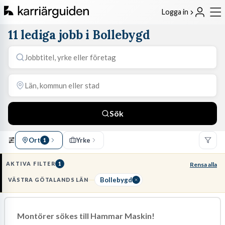
Logga in
11 lediga jobb i Bollebygd
Sök
Ort
Yrke
1
AKTIVA FILTER
1
Rensa alla
Bollebygd
VÄSTRA GÖTALANDS LÄN
Montörer sökes till Hammar Maskin!