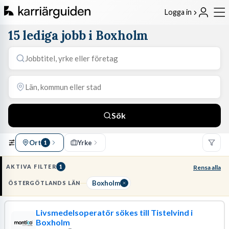
Logga in
15 lediga jobb i Boxholm
Sök
Ort
Yrke
1
AKTIVA FILTER
1
Rensa alla
Boxholm
ÖSTERGÖTLANDS LÄN
Livsmedelsoperatör sökes till Tistelvind i
Boxholm