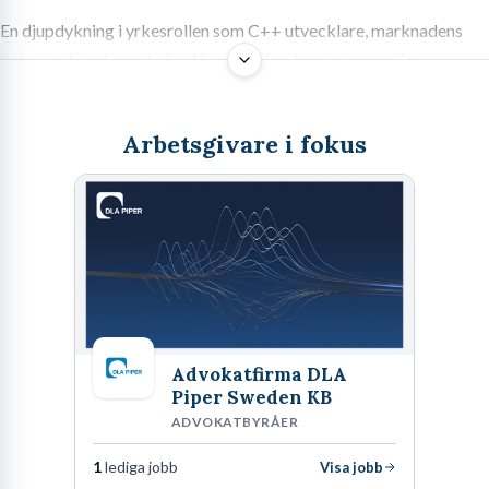
En djupdykning i yrkesrollen som C++ utvecklare, marknadens
behov och vad som krävs för att lyckas inom systemnära
programmering.
Arbetsgivare i fokus
Sök jobb som C++ utvecklare: En
realistisk inblick i arbetsmarknaden
Efter femton år med kompileringstider och minneshantering som
min primära arbetsmiljö, har jag en tydlig bild av vad branschen
efterfrågar. Att navigera i techsektorn i dag kräver en pragmatisk
Advokatfirma DLA
inställning till den egna kompetensen. När du fattar beslutet att
Piper Sweden KB
sök jobb som C++ utvecklare kliver du in i en del av branschen
ADVOKATBYRÅER
där prestanda, exakthet och djup systemförståelse prioriteras
högt. Det är ett område som inte påverkas nämnvärt av
1
lediga jobb
Visa jobb