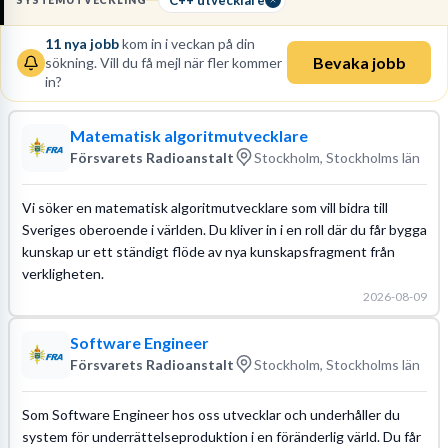
SYSTEMUTVECKLING
distribuerade team.
11
nya jobb
kom in i veckan på din
Läs mer om yrket:
Bevaka jobb
sökning. Vill du få mejl när fler kommer
Löneguide
Arbetsuppgifter
Utbildningsguide
in?
Matematisk algoritmutvecklare
Försvarets Radioanstalt
Stockholm, Stockholms län
Vi söker en matematisk algoritmutvecklare som vill bidra till
Sveriges oberoende i världen. Du kliver in i en roll där du får bygga
kunskap ur ett ständigt flöde av nya kunskapsfragment från
verkligheten.
2026-08-09
Software Engineer
Försvarets Radioanstalt
Stockholm, Stockholms län
Som Software Engineer hos oss utvecklar och underhåller du
system för underrättelseproduktion i en föränderlig värld. Du får