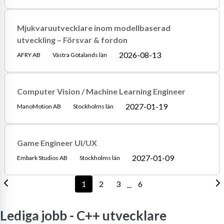
Mjukvaruutvecklare inom modellbaserad
utveckling – Försvar & fordon
2026-08-13
AFRY AB
Västra Götalands län
Computer Vision / Machine Learning Engineer
2027-01-19
ManoMotion AB
Stockholms län
Game Engineer UI/UX
2027-01-09
Embark Studios AB
Stockholms län
1
2
3
6
...
Lediga jobb -
C++ utvecklare