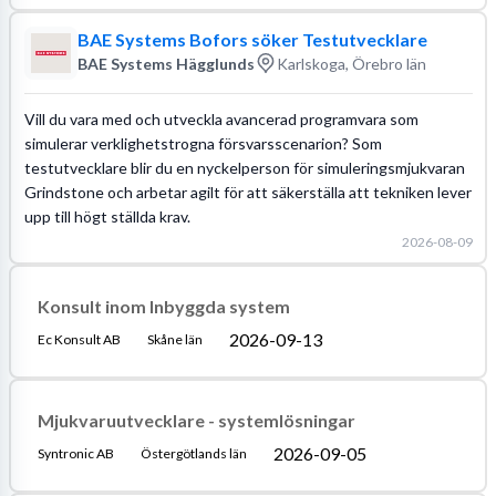
BAE Systems Bofors söker Testutvecklare
BAE Systems Hägglunds
Karlskoga, Örebro län
Vill du vara med och utveckla avancerad programvara som
simulerar verklighetstrogna försvarsscenarion? Som
testutvecklare blir du en nyckelperson för simuleringsmjukvaran
Grindstone och arbetar agilt för att säkerställa att tekniken lever
upp till högt ställda krav.
2026-08-09
Konsult inom Inbyggda system
2026-09-13
Ec Konsult AB
Skåne län
Mjukvaruutvecklare - systemlösningar
2026-09-05
Syntronic AB
Östergötlands län