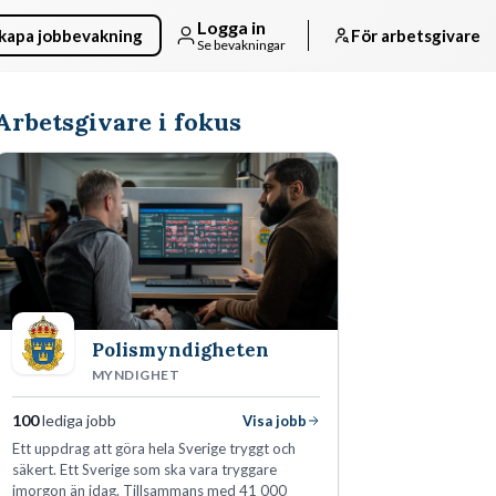
Logga in
kapa jobbevakning
För arbetsgivare
Se bevakningar
Arbetsgivare i fokus
Polismyndigheten
MYNDIGHET
100
lediga jobb
Visa jobb
Ett uppdrag att göra hela Sverige tryggt och
säkert. Ett Sverige som ska vara tryggare
imorgon än idag. Tillsammans med 41 000