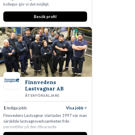
kollegor gör vi det möjligt.
Besök profil
Finnvedens
Lastvagnar AB
ÅTERFÖRSÄLJARE
1
lediga jobb
Visa jobb
Finnvedens Lastvagnar startades 1997 när man
särskilde lastvagnsverksamheten från
personbilar på den dåvarande
huvudanläggningen i Värnamo. Sedan dess har