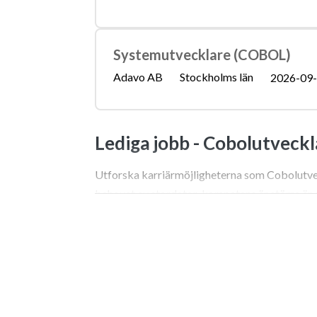
Systemutvecklare (COBOL)
Adavo AB
Stockholms län
2026-09
Lediga jobb -
Cobolutveckl
Utforska karriärmöjligheterna som Cobolutveck
behovet av stordator-kompetens är större än 
Sök jobb som Cobolutveckla
När man nämner stordatorer och äldre program