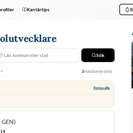
rofiler
Karriärtips
S
bolutvecklare
Sök
2
matchande jobb
Rensa alla
/ GEN)
-14