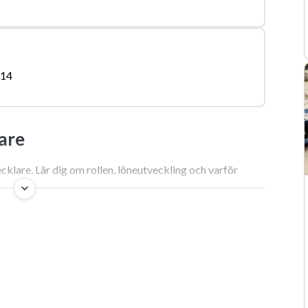
-14
are
lare. Lär dig om rollen, löneutveckling och varför
någonsin.
re – en dold och lukrativ nisch
meringsspråk tenderar yngre kodare att skruva lite på