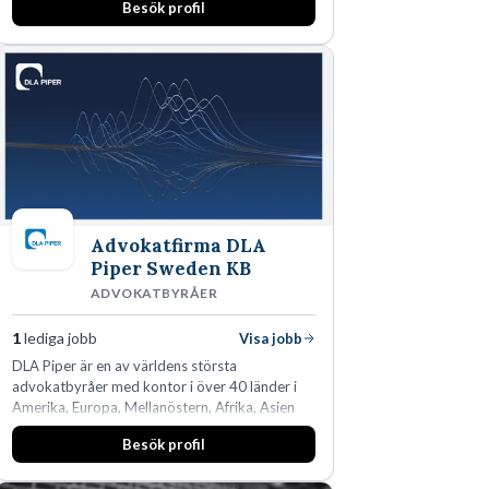
Besök profil
man expanderat kraftigt genom ett antal
förvärv i närliggande distrikt.Idag är bolaget
den största privata återförsäljaren av Volvo
Lastvagnar och finns representerade på 20
orter i södra Sverige.
Advokatfirma DLA
Piper Sweden KB
ADVOKATBYRÅER
1
lediga jobb
Visa jobb
DLA Piper är en av världens största
advokatbyråer med kontor i över 40 länder i
Amerika, Europa, Mellanöstern, Afrika, Asien
och Oceanien. Vi är specialister inom
Besök profil
affärsjuridikens alla områden och vi har några
av världens ledande bolag som klienter. Med