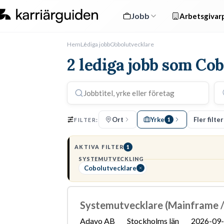
Jobb
Arbetsgivarp
Hem
Lediga jobb
Cobolutvecklare
2 lediga jobb som Co
Ort
Yrke
Fler filter
FILTER:
1
AKTIVA FILTER
1
SYSTEMUTVECKLING
Cobolutvecklare
Systemutvecklare (Mainframe 
Adavo AB
Stockholms län
2026-09