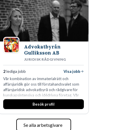
fler än 450 jurister på fem kontor i Stockholm,
Köpenhamn, Århus, Oslo och Helsingfors kan vi
på DLA Piper erbjuda våra klienter en unik,
effektiv och gränsöverskridande nordisk
expertis. På vårt kontor i centrala Stockholm är
vi idag drygt 240 medarbetare.
Advokatbyrån
Gulliksson AB
JURIDISK RÅDGIVNING
2
lediga jobb
Visa jobb
Vår kombination av immaterialrätt och
affärsjuridik gör oss till förstahandsvalet som
affärsjuridisk advokatbyrå och rådgivare för
kunskapsintensiva och idédrivna företag. Vår
expertis inom IP-tillgångar har gett oss en
Besök profil
marknadsledande position. Våra klienter väljer
oss för den kompetens som krävs för att
skydda, utveckla och kommersialisera
företagets viktigaste tillgångar.
Se alla arbetsgivare