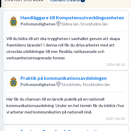
CONTENT OCH WEBB
kommunikation eller medieproduktion och en
portfölj som visar
bredd
i din produktion. Arbetet kräver att du behärskar
verktyg
Handläggare till Kompetensutvecklingsenheten
för bild- och videoredigering
samt har en god förståelse för hur
Polismyndigheten
Skåne län, Stockholms län
algoritmer påverkar räckvidden.
Läs mer om yrket:
Vill du bidra till att öka tryggheten i samhället genom att skapa
Löneguide
framtidens lärande? I denna roll får du driva arbetet med att
utveckla utbildningar till mer flexibla, nätbaserade och
verksamhetsintegrerade former.
2026-08-10
Praktik på kommunikationsavdelningen
Polismyndigheten
Stockholm, Stockholms län
Här får du chansen till en lärorik praktik på en nationell
kommunikationsavdelning. Under en hel termin får du inblick i hur
vi arbetar med kommunikation på nationell nivå.
2027-06-01