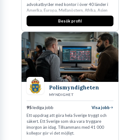
advokatbyråer med kontor i över 40 länder i
Amerika, Europa, Mellanöstern, Afrika, Asien
och Oceanien. Vi är specialister inom
Besök profil
affärsjuridikens alla områden och vi har några
av världens ledande bolag som klienter. Med
fler än 450 jurister på fem kontor i Stockholm,
Köpenhamn, Århus, Oslo och Helsingfors kan vi
på DLA Piper erbjuda våra klienter en unik,
effektiv och gränsöverskridande nordisk
expertis. På vårt kontor i centrala Stockholm är
vi idag drygt 240 medarbetare.
Polismyndigheten
MYNDIGHET
95
lediga jobb
Visa jobb
Ett uppdrag att göra hela Sverige tryggt och
säkert. Ett Sverige som ska vara tryggare
imorgon än idag. Tillsammans med 41 000
kollegor gör vi det möjligt.