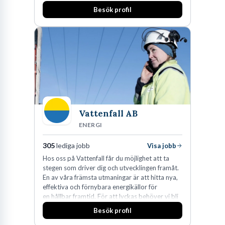
Besök profil
Vattenfall AB
ENERGI
305
lediga jobb
Visa jobb
Hos oss på Vattenfall får du möjlighet att ta
stegen som driver dig och utvecklingen framåt.
En av våra främsta utmaningar är att hitta nya,
effektiva och förnybara energikällor för
en hållbar framtid. För att lyckas behöver vi bli
fler medarbetare som vill göra skillnad.
Besök profil