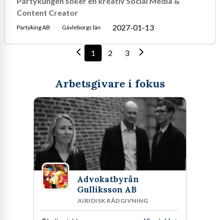
Partykungen söker en kreativ Social Media &
Content Creator
2027-01-13
Partyking AB
Gävleborgs län
1
2
3
Arbetsgivare i fokus
Advokatbyrån
Gulliksson AB
JURIDISK RÅDGIVNING