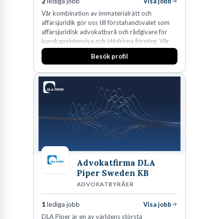
2
lediga jobb
Visa jobb
Vår kombination av immaterialrätt och
affärsjuridik gör oss till förstahandsvalet som
affärsjuridisk advokatbyrå och rådgivare för
kunskapsintensiva och idédrivna företag. Vår
expertis inom IP-tillgångar har gett oss en
Besök profil
marknadsledande position. Våra klienter väljer
oss för den kompetens som krävs för att
skydda, utveckla och kommersialisera
företagets viktigaste tillgångar.
Advokatfirma DLA
Piper Sweden KB
ADVOKATBYRÅER
1
lediga jobb
Visa jobb
DLA Piper är en av världens största