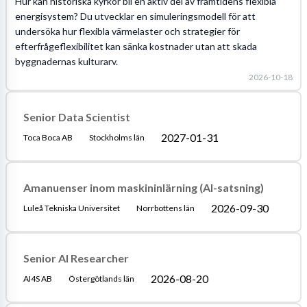
Hur kan historiska kyrkor bli en aktiv del av framtidens flexibla
energisystem? Du utvecklar en simuleringsmodell för att
undersöka hur flexibla värmelaster och strategier för
efterfrågeflexibilitet kan sänka kostnader utan att skada
byggnadernas kulturarv.
2026-10-18
Senior Data Scientist
2027-01-31
Toca Boca AB
Stockholms län
Amanuenser inom maskininlärning (AI-satsning)
2026-09-30
Luleå Tekniska Universitet
Norrbottens län
Senior AI Researcher
2026-08-20
AI4S AB
Östergötlands län