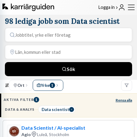
Logga in
98 lediga jobb som Data scientist
Sök
Ort
Yrke
1
AKTIVA FILTER
1
Rensa alla
Data scientist
DATA & ANALYS
Data Scientist / AI-specialist
Agio
Luleå, Stockholm