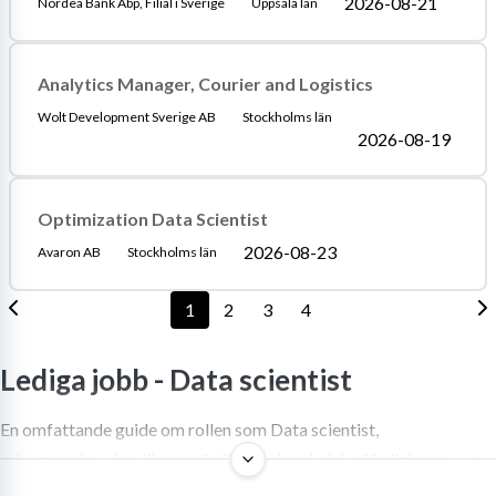
2026-08-21
Nordea Bank Abp, Filial i Sverige
Uppsala län
Analytics Manager, Courier and Logistics
Wolt Development Sverige AB
Stockholms län
2026-08-19
Optimization Data Scientist
2026-08-23
Avaron AB
Stockholms län
1
2
3
4
Lediga jobb -
Data scientist
En omfattande guide om rollen som Data scientist,
arbetsmarknaden, lönestatistik och de tekniska färdigheter som
krävs för att lyckas.