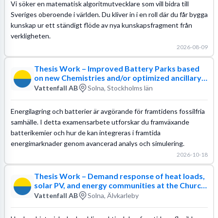
Vi söker en matematisk algoritmutvecklare som vill bidra till
Sveriges oberoende i världen. Du kliver in i en roll där du får bygga
kunskap ur ett ständigt flöde av nya kunskapsfragment från
verkligheten.
2026-08-09
Thesis Work – Improved Battery Parks based
on new Chemistries and/or optimized ancillary
systems
Vattenfall AB
Solna, Stockholms län
Energilagring och batterier är avgörande för framtidens fossilfria
samhälle. I detta examensarbete utforskar du framväxande
batterikemier och hur de kan integreras i framtida
energimarknader genom avancerad analys och simulering.
2026-10-18
Thesis Work – Demand response of heat loads,
solar PV, and energy communities at the Church
of Sweden.
Vattenfall AB
Solna, Älvkarleby