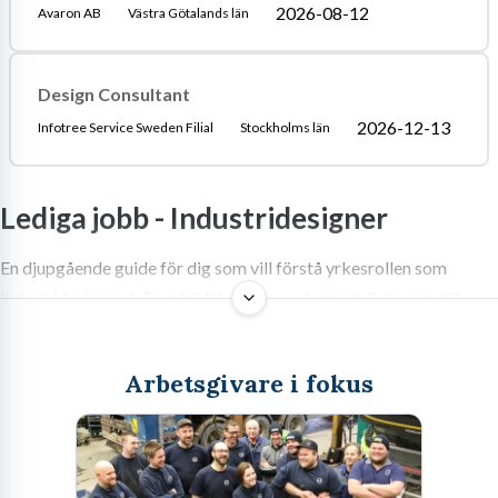
2026-08-12
Avaron AB
Västra Götalands län
Design Consultant
2026-12-13
Infotree Service Sweden Filial
Stockholms län
Lediga jobb -
Industridesigner
En djupgående guide för dig som vill förstå yrkesrollen som
industridesigner, från utbildningskrav och portfoliobygge till
arbetsmarknad och framtidsutsikter.
Arbetsgivare i fokus
Jobba som industridesigner – En
verklighetsförankrad bild