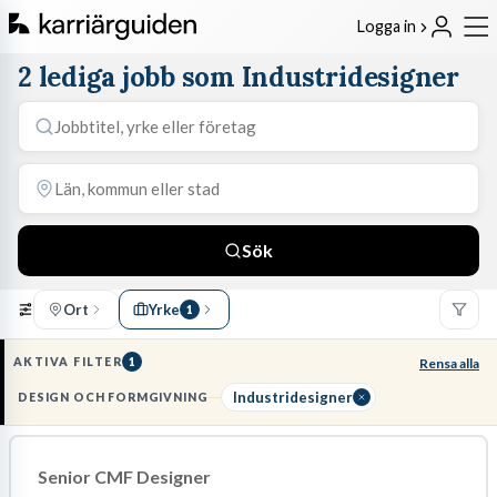
Logga in
2 lediga jobb som Industridesigner
Sök
Ort
Yrke
1
AKTIVA FILTER
1
Rensa alla
Industridesigner
DESIGN OCH FORMGIVNING
Senior CMF Designer