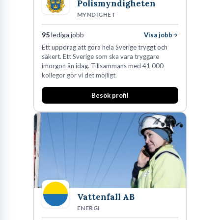
Polismyndigheten
som genuint drivs av att förstå hur den fysiska världen fungerar
MYNDIGHET
och som besitter viljan att förbättra människors vardag genom
mycket medveten formgivning.
95
lediga jobb
Visa jobb
Ett uppdrag att göra hela Sverige tryggt och
säkert. Ett Sverige som ska vara tryggare
imorgon än idag. Tillsammans med 41 000
kollegor gör vi det möjligt.
Vad gör en industridesigner
Besök profil
egentligen
Arbetsdagarna kretsar kring ansenligt mycket mer än att bara
rita snygga ytor. Den faktiska processen, från en initial idé till dess
att en färdig produkt landar på marknaden, är ofta rigorös och
involverar en rad vitt skilda faser. För att till fullo förstå yrkets
bredd måste man bryta ner de specifika moment som utgör
ryggraden i det dagliga arbetet på en byrå eller
Vattenfall AB
utvecklingsavdelning.
ENERGI