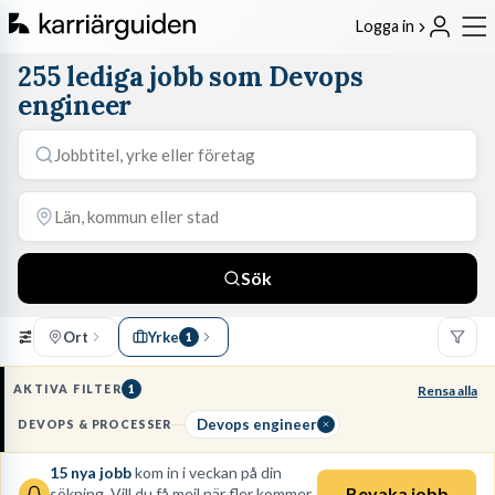
Logga in
255 lediga jobb som Devops
engineer
Sök
Ort
Yrke
1
AKTIVA FILTER
1
Rensa alla
Devops engineer
DEVOPS & PROCESSER
15
nya jobb
kom in i veckan på din
Bevaka jobb
sökning. Vill du få mejl när fler kommer