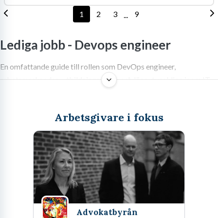
1
2
3
9
...
Lediga jobb -
Devops engineer
En omfattande guide till rollen som DevOps engineer,
arbetsmarknaden, utbildningsvägar och löneutveckling inom IT-
sektorn.
Arbetsgivare i fokus
Vad innebär det egentligen att jobba
som Devops engineer?
När man har tillbringat ett antal år i serverhallar och granskat
loggar i molnmiljöer inser man snabbt en sak. Den traditionella
uppdelningen inom IT fungerar sällan smärtfritt. Historiskt sett
Advokatbyrån