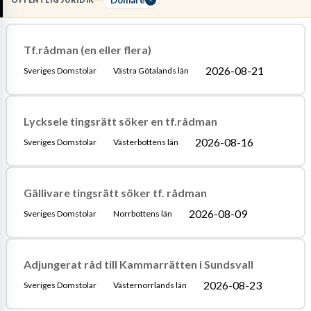
OFFENTLIG JURIDIK
erfarenhet som fiskal eller assessor för att uppnå
domarkompetens
. Du lägger stor tid på att
analysera
rättspraxis
och skriva utförliga domskäl som tydligt motiverar
Tf.rådman (en eller flera)
rättens beslut.
2026-08-21
Sveriges Domstolar
Västra Götalands län
Läs mer om yrket:
Löneguide
Arbetsuppgifter
Utbildningsguide
Lycksele tingsrätt söker en tf.rådman
2026-08-16
Sveriges Domstolar
Västerbottens län
Gällivare tingsrätt söker tf. rådman
2026-08-09
Sveriges Domstolar
Norrbottens län
Adjungerat råd till Kammarrätten i Sundsvall
2026-08-23
Sveriges Domstolar
Västernorrlands län