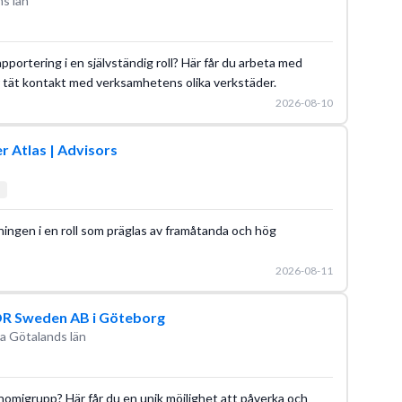
s län
pportering i en självständig roll? Här får du arbeta med
r tät kontakt med verksamhetens olika verkstäder.
2026-08-10
r Atlas | Advisors
ingen i en roll som präglas av framåtanda och hög
2026-08-11
OR Sweden AB i Göteborg
a Götalands län
onomigrupp? Här får du en unik möjlighet att påverka och