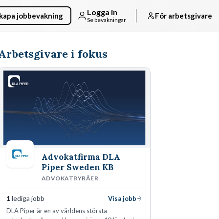
Logga in
kapa jobbevakning
För arbetsgivare
Se bevakningar
Arbetsgivare i fokus
Advokatfirma DLA
Piper Sweden KB
ADVOKATBYRÅER
1
lediga jobb
Visa jobb
DLA Piper är en av världens största