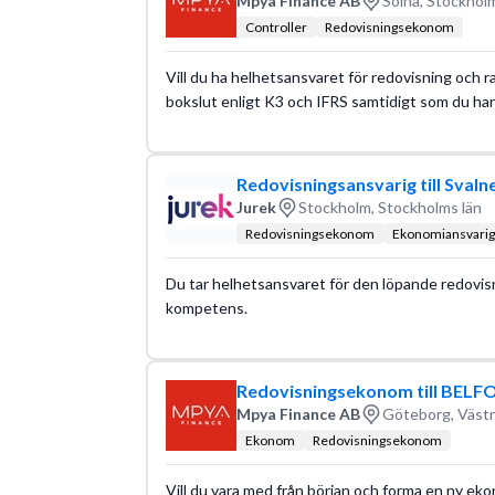
Mpya Finance AB
Solna, Stockholm
Controller
Redovisningsekonom
Vill du ha helhetsansvaret för redovisning och ra
bokslut enligt K3 och IFRS samtidigt som du ha
Redovisningsansvarig till Svalne
Jurek
Stockholm, Stockholms län
Redovisningsekonom
Ekonomiansvarig
Du tar helhetsansvaret för den löpande redovisn
kompetens.
Redovisningsekonom till BELF
Mpya Finance AB
Göteborg, Västr
Ekonom
Redovisningsekonom
Vill du vara med från början och forma en ny ek