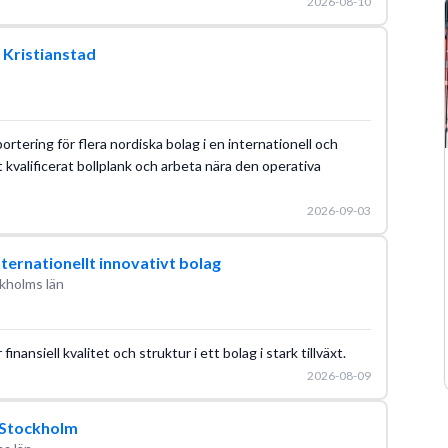
2026-08-10
i Kristianstad
ortering för flera nordiska bolag i en internationell och
 kvalificerat bollplank och arbeta nära den operativa
2026-09-03
internationellt innovativt bolag
kholms län
nansiell kvalitet och struktur i ett bolag i stark tillväxt.
2026-08-09
i Stockholm