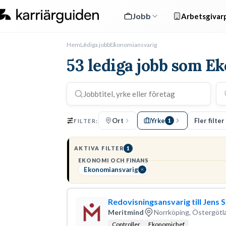
Jobb
Arbetsgivarp
Hem
Lediga jobb
Ekonomiansvarig
53 lediga jobb som E
Ort
Yrke
Fler filter
FILTER:
1
AKTIVA FILTER
1
EKONOMI OCH FINANS
Ekonomiansvarig
Redovisningsansvarig till Jens 
Meritmind
Norrköping, Östergötl
Controller
Ekonomichef