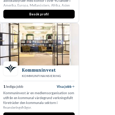
advokatbyråer med kontor i över 40 länder i
Amerika, Europa, Mellanöstern, Afrika, Asien
och Oceanien. Vi är specialister inom
Besök profil
affärsjuridikens alla områden och vi har några
av världens ledande bolag som klienter. Med
fler än 450 jurister på fem kontor i Stockholm,
Köpenhamn, Århus, Oslo och Helsingfors kan vi
på DLA Piper erbjuda våra klienter en unik,
effektiv och gränsöverskridande nordisk
expertis. På vårt kontor i centrala Stockholm är
vi idag drygt 240 medarbetare.
Kommuninvest
KOMMUNFINANSIERING
1
lediga jobb
Visa jobb
Kommuninvest är en medlemsorganisation som
utifrån en kommunal värdegrund verkningsfullt
företräder den kommunala sektorn i
finansieringsfrågor.