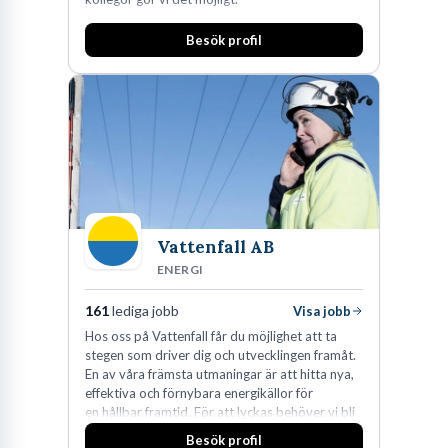
Besök profil
Vattenfall AB
ENERGI
161
lediga jobb
Visa jobb
Hos oss på Vattenfall får du möjlighet att ta
stegen som driver dig och utvecklingen framåt.
En av våra främsta utmaningar är att hitta nya,
effektiva och förnybara energikällor för
en hållbar framtid. För att lyckas behöver vi bli
fler medarbetare som vill göra skillnad.
Besök profil