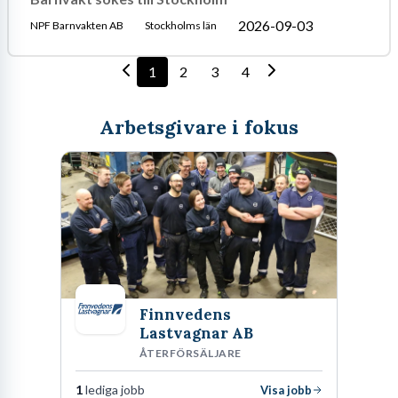
2026-09-03
NPF Barnvakten AB
Stockholms län
1
2
3
4
Arbetsgivare i fokus
Finnvedens
Lastvagnar AB
ÅTERFÖRSÄLJARE
1
lediga jobb
Visa jobb