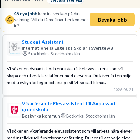
ELEVHÄLSA & STÖD
samarbeta med lärare och specialpedagoger.
45
nya jobb
kom in i veckan på din
Läs mer om yrket:
Bevaka jobb
sökning. Vill du få mejl när fler kommer
Löneguide
Arbetsuppgifter
Utbildningsguide
in?
Student Assistant
Internationella Engelska Skolan i Sverige AB
Stockholm, Stockholms län
Vi söker en dynamisk och entusiastisk elevassistent som vill
skapa och utveckla relationer med eleverna. Du kliver in i en miljö
med trevliga kollegor och ett positivt socialt klimat.
2026-08-21
Vikarierande Elevassistent till Anpassad
grundskola
Botkyrka kommun
Botkyrka, Stockholms län
Vi söker en vikarierande elevassistent som vill arbeta nära elever
med intellektuell funktionsnedsättning. Du ser till att varje elev