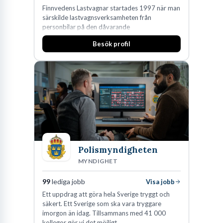
Finnvedens Lastvagnar startades 1997 när man
särskilde lastvagnsverksamheten från
personbilar på den dåvarande
huvudanläggningen i Värnamo. Sedan dess har
Besök profil
man expanderat kraftigt genom ett antal
förvärv i närliggande distrikt.Idag är bolaget
den största privata återförsäljaren av Volvo
Lastvagnar och finns representerade på 20
orter i södra Sverige.
Polismyndigheten
MYNDIGHET
99
lediga jobb
Visa jobb
Ett uppdrag att göra hela Sverige tryggt och
säkert. Ett Sverige som ska vara tryggare
imorgon än idag. Tillsammans med 41 000
kollegor gör vi det möjligt.