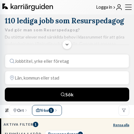
Logga in
110 lediga jobb som Resurspedagog
Vad gör man som
Resurspedagog
?
Du stöttar elever med särskilda behov i klassrummet för att göra
undervisningen tillgänglig och begriplig. Genom att anpassa
läromedel och handleda eleven i sociala situationer skapar du
konkreta förutsättningar för kunskapsinhämtning.
ROLLEN
Rollen passar dig som är lyhörd, tålmodig och trivs i en föränderlig
skolmiljö där ingen dag är den andra lik. Du behöver ha ett
lågaffektivt bemötande
för att kunna hantera utmanande
situationer och bygga trygga relationer med elever som har svårt
Sök
att hitta studiero.
ARBETSUPPGIFTER & KRAV
Ort
Yrke
1
Du arbetar med att bryta ner lärarens instruktioner till hanterbara
delmoment och stöttar eleven i både akademiska uppgifter och
AKTIVA FILTER
1
Rensa alla
socialt samspel. Kravet är ofta en
pedagogisk utbildning
eller
dokumenterad erfarenhet av arbete med barn i behov av särskilt
Resurspedagog