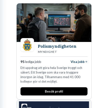
Sök jobb som resurspedagog – din väg
till skolans viktigaste roll
Skolans korridorer är en dynamisk och ofta ganska oförutsägbar
miljö. Mitt i detta flöde av intryck, lektionsplaneringar och
knepiga sociala koder står en yrkesgrupp som fungerar som
Polismyndigheten
verksamhetens absoluta ankare. Att ta steget och sök jobb som
MYNDIGHET
resurspedagog innebär att du väljer en karriär där din förmåga att
bygga relationer sätts på prov varje timme på dagen. Det är en
95
lediga jobb
Visa jobb
roll som kräver mental uthållighet, ett enormt tålamod och en
Ett uppdrag att göra hela Sverige tryggt och
säkert. Ett Sverige som ska vara tryggare
djupgående förståelse för att alla människor fungerar och lär sig
imorgon än idag. Tillsammans med 41 000
på olika sätt.
kollegor gör vi det möjligt.
När du börjar kartlägga marknaden för lediga jobb
Besök profil
resurspedagog kommer du snabbt att märka att efterfrågan är
konstant hög. Skolor, från den tidiga förskoleklassen upp till de