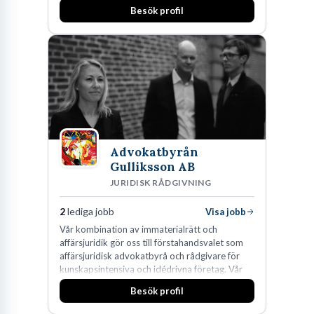
huvudanläggningen i Värnamo. Sedan dess har
Besök profil
man expanderat kraftigt genom ett antal
förvärv i närliggande distrikt.Idag är bolaget
den största privata återförsäljaren av Volvo
Lastvagnar och finns representerade på 20
orter i södra Sverige.
Advokatbyrån
Gulliksson AB
JURIDISK RÅDGIVNING
2
lediga jobb
Visa jobb
Vår kombination av immaterialrätt och
affärsjuridik gör oss till förstahandsvalet som
affärsjuridisk advokatbyrå och rådgivare för
kunskapsintensiva och idédrivna företag. Vår
expertis inom IP-tillgångar har gett oss en
Besök profil
marknadsledande position. Våra klienter väljer
oss för den kompetens som krävs för att