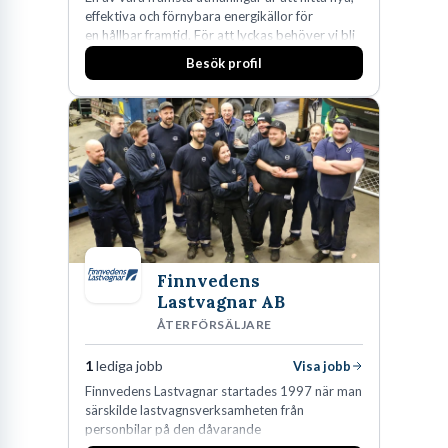
effektiva och förnybara energikällor för
en hållbar framtid. För att lyckas behöver vi bli
fler medarbetare som vill göra skillnad.
Besök profil
Finnvedens
Lastvagnar AB
ÅTERFÖRSÄLJARE
1
lediga jobb
Visa jobb
Finnvedens Lastvagnar startades 1997 när man
särskilde lastvagnsverksamheten från
personbilar på den dåvarande