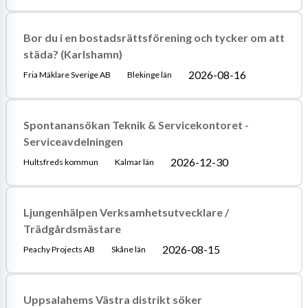
Bor du i en bostadsrättsförening och tycker om att
städa? (Karlshamn)
2026-08-16
Fria Mäklare Sverige AB
Blekinge län
Spontanansökan Teknik & Servicekontoret -
Serviceavdelningen
2026-12-30
Hultsfreds kommun
Kalmar län
Ljungenhälpen Verksamhetsutvecklare /
Trädgårdsmästare
2026-08-15
Peachy Projects AB
Skåne län
Uppsalahems Västra distrikt söker