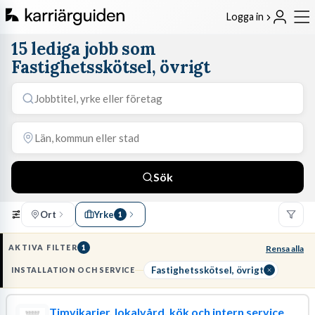
Logga in
15 lediga jobb som
Fastighetsskötsel, övrigt
Sök
Ort
Yrke
1
AKTIVA FILTER
1
Rensa alla
Fastighetsskötsel, övrigt
INSTALLATION OCH SERVICE
Timvikarier, lokalvård, kök och intern service