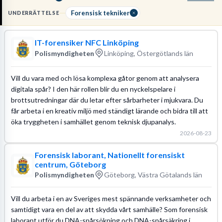
underrättelseanalytiker. För att bli aktuell krävs ofta en relevant
högskoleutbildning inom IT-forensik eller teknik, samt att du klarar
Forensisk tekniker
UNDERRÄTTELSE
en omfattande
säkerhetsprövning med registerkontroll
för att
hantera
hemlig information
.
IT-forensiker NFC Linköping
Polismyndigheten
Linköping, Östergötlands län
Vill du vara med och lösa komplexa gåtor genom att analysera
digitala spår? I den här rollen blir du en nyckelspelare i
brottsutredningar där du letar efter sårbarheter i mjukvara. Du
får arbeta i en kreativ miljö med ständigt lärande och bidra till att
öka tryggheten i samhället genom teknisk djupanalys.
2026-08-23
Forensisk laborant, Nationellt forensiskt
centrum, Göteborg
Polismyndigheten
Göteborg, Västra Götalands län
Vill du arbeta i en av Sveriges mest spännande verksamheter och
samtidigt vara en del av att skydda vårt samhälle? Som forensisk
laborant utför du DNA-spårsökning och DNA-spårsäkring i