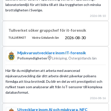
laboratoriemiljö för att bidra till att öka tryggheten och minska
brottsligheten i Sverige.
2026-08-10
Tullverket söker gruppchef för it-forensik
2026-08-30
TULLVERKET
Västra Götalands län
Mjukvaruutvecklare inom IT-forensik
Polismyndigheten
Linköping, Östergötlands län
Här får du möjligheten att arbeta med avancerad
mjukvaruutveckling där ditt arbete direkt påverkar polisens
förmåga att lösa brottmål. Du blir en del av ett prestigelöst och
nyfiket team som analyserar allt från IoT-sensorer till komplexa
databasformat.
2026-08-16
Utvecklare inom AI och mjukvara, NFC