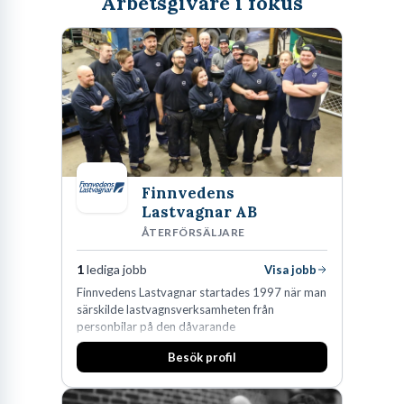
Arbetsgivare i fokus
Finnvedens
Lastvagnar AB
ÅTERFÖRSÄLJARE
1
lediga jobb
Visa jobb
Finnvedens Lastvagnar startades 1997 när man
särskilde lastvagnsverksamheten från
personbilar på den dåvarande
huvudanläggningen i Värnamo. Sedan dess har
Besök profil
man expanderat kraftigt genom ett antal
förvärv i närliggande distrikt.Idag är bolaget
den största privata återförsäljaren av Volvo