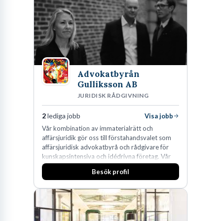
Lastvagnar och finns representerade på 20
orter i södra Sverige.
Advokatbyrån
Gulliksson AB
JURIDISK RÅDGIVNING
2
lediga jobb
Visa jobb
Vår kombination av immaterialrätt och
affärsjuridik gör oss till förstahandsvalet som
affärsjuridisk advokatbyrå och rådgivare för
kunskapsintensiva och idédrivna företag. Vår
expertis inom IP-tillgångar har gett oss en
Besök profil
marknadsledande position. Våra klienter väljer
oss för den kompetens som krävs för att
skydda, utveckla och kommersialisera
företagets viktigaste tillgångar.