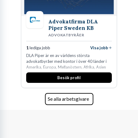
Advokatfirma DLA
Piper Sweden KB
ADVOKATBYRÅER
1
lediga jobb
Visa jobb
DLA Piper är en av världens största
advokatbyråer med kontor i över 40 länder i
Amerika, Europa, Mellanöstern, Afrika, Asien
och Oceanien. Vi är specialister inom
Besök profil
affärsjuridikens alla områden och vi har några
av världens ledande bolag som klienter. Med
fler än 450 jurister på fem kontor i Stockholm,
Köpenhamn, Århus, Oslo och Helsingfors kan vi
Se alla arbetsgivare
på DLA Piper erbjuda våra klienter en unik,
effektiv och gränsöverskridande nordisk
expertis. På vårt kontor i centrala Stockholm är
vi idag drygt 240 medarbetare.