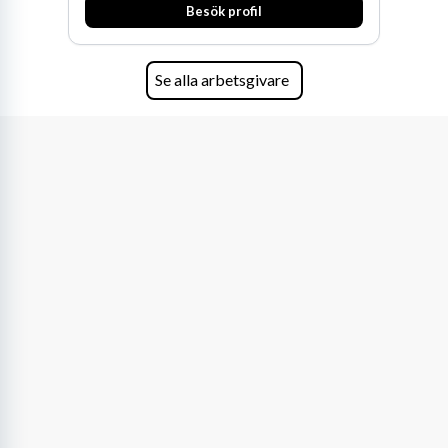
fler medarbetare som vill göra skillnad.
Besök profil
Se alla arbetsgivare