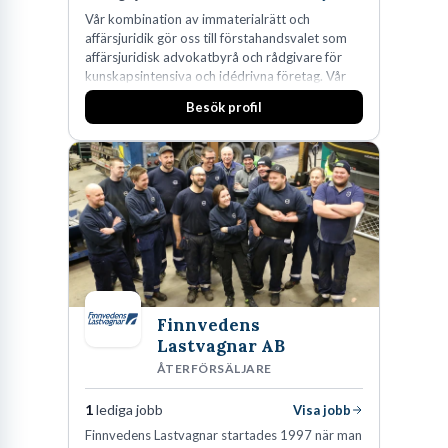
Vår kombination av immaterialrätt och
affärsjuridik gör oss till förstahandsvalet som
affärsjuridisk advokatbyrå och rådgivare för
kunskapsintensiva och idédrivna företag. Vår
expertis inom IP-tillgångar har gett oss en
Besök profil
marknadsledande position. Våra klienter väljer
oss för den kompetens som krävs för att
skydda, utveckla och kommersialisera
företagets viktigaste tillgångar.
Finnvedens
Lastvagnar AB
ÅTERFÖRSÄLJARE
1
lediga jobb
Visa jobb
Finnvedens Lastvagnar startades 1997 när man