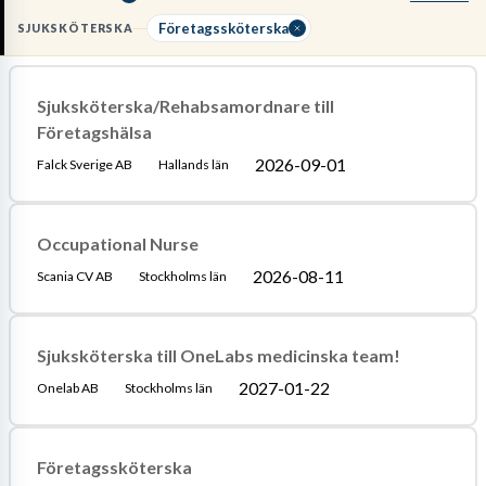
rehabiliteringsprocesser. För att arbeta här krävs
legitimerad
sjuksköterska
, gärna med specialistutbildning inom
Företagssköterska
SJUKSKÖTERSKA
företagshälsovård, samt god kännedom om
arbetsmiljölagstiftning
.
Sjuksköterska/Rehabsamordnare till
Läs mer om yrket:
Företagshälsa
Löneguide
Arbetsuppgifter
Utbildningsguide
2026-09-01
Falck Sverige AB
Hallands län
Occupational Nurse
2026-08-11
Scania CV AB
Stockholms län
Sjuksköterska till OneLabs medicinska team!
2027-01-22
Onelab AB
Stockholms län
Företagssköterska