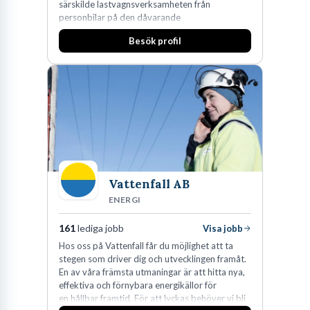
särskilde lastvagnsverksamheten från
personbilar på den dåvarande
huvudanläggningen i Värnamo. Sedan dess har
Besök profil
man expanderat kraftigt genom ett antal
förvärv i närliggande distrikt.Idag är bolaget
den största privata återförsäljaren av Volvo
Lastvagnar och finns representerade på 20
orter i södra Sverige.
Vattenfall AB
ENERGI
161
lediga jobb
Visa jobb
Hos oss på Vattenfall får du möjlighet att ta
stegen som driver dig och utvecklingen framåt.
En av våra främsta utmaningar är att hitta nya,
effektiva och förnybara energikällor för
en hållbar framtid. För att lyckas behöver vi bli