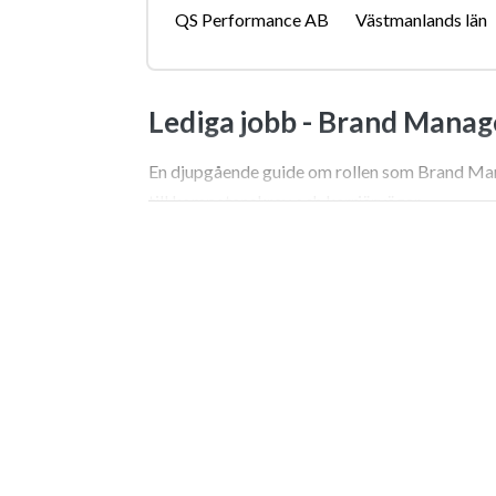
QS Performance AB
Västmanlands län
Lediga jobb -
Brand Manag
En djupgående guide om rollen som Brand Mana
till kompetenskrav och karriärvägar.
Jobba som Brand Manager –
En vanlig missuppfattning är att arbetet med 
typsnitt och att godkänna tilltalande reklambi
varumärke på strategisk nivå innebär ett tungt
motiveras i ekonomiska termer. Din primära upp
genererar mätbar försäljning och bygger långs