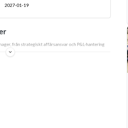
2027-01-19
er
ger, från strategiskt affärsansvar och P&L-hantering
 Vad innebär det i praktiken?
varumärken uteslutande handlar om att välja färgkoder,
lder. Verkligheten ser annorlunda ut. Att arbeta med ett
 affärsansvar där varje beslut i slutändan måste kunna
gift är att positionera en produkt eller tjänst så att den
iktig lönsamhet för företaget.