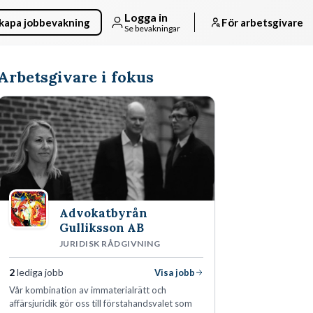
Logga in
kapa jobbevakning
För arbetsgivare
Se bevakningar
Arbetsgivare i fokus
Advokatbyrån
Gulliksson AB
JURIDISK RÅDGIVNING
2
lediga jobb
Visa jobb
Vår kombination av immaterialrätt och
affärsjuridik gör oss till förstahandsvalet som