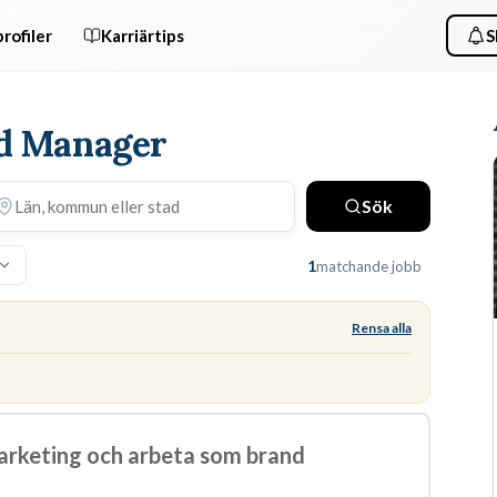
rofiler
Karriärtips
S
nd Manager
Sök
1
matchande jobb
Rensa alla
 marketing och arbeta som brand