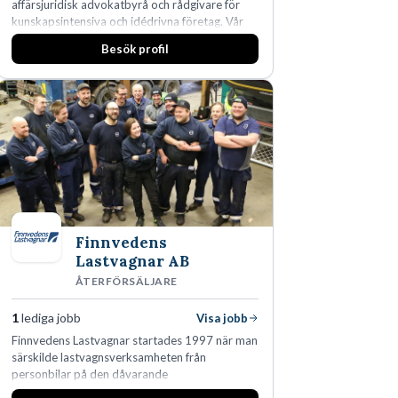
affärsjuridisk advokatbyrå och rådgivare för
kunskapsintensiva och idédrivna företag. Vår
expertis inom IP-tillgångar har gett oss en
Besök profil
marknadsledande position. Våra klienter väljer
oss för den kompetens som krävs för att
skydda, utveckla och kommersialisera
företagets viktigaste tillgångar.
Finnvedens
Lastvagnar AB
ÅTERFÖRSÄLJARE
1
lediga jobb
Visa jobb
Finnvedens Lastvagnar startades 1997 när man
särskilde lastvagnsverksamheten från
personbilar på den dåvarande
huvudanläggningen i Värnamo. Sedan dess har