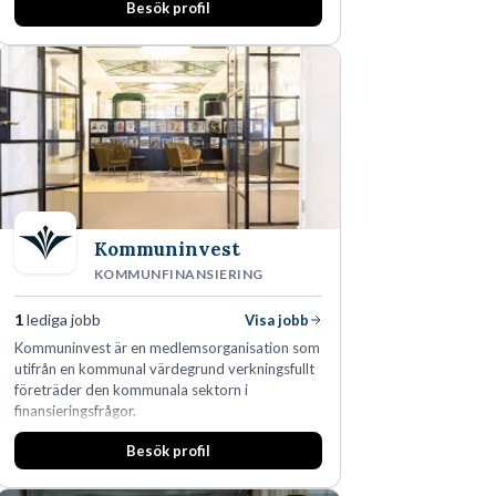
Besök profil
man expanderat kraftigt genom ett antal
förvärv i närliggande distrikt.Idag är bolaget
den största privata återförsäljaren av Volvo
Lastvagnar och finns representerade på 20
orter i södra Sverige.
Kommuninvest
KOMMUNFINANSIERING
1
lediga jobb
Visa jobb
Kommuninvest är en medlemsorganisation som
utifrån en kommunal värdegrund verkningsfullt
företräder den kommunala sektorn i
finansieringsfrågor.
Besök profil