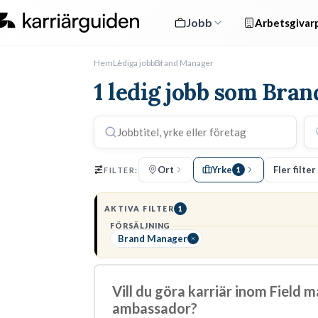
Jobb
Arbetsgivarp
Hem
Lediga jobb
Brand Manager
1 ledig jobb som Bra
Ort
Yrke
Fler filter
FILTER:
1
AKTIVA FILTER
1
FÖRSÄLJNING
Brand Manager
Vill du göra karriär inom Field
ambassador?