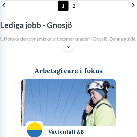
1
2
Lediga jobb -
Gnosjö
Utforska den dynamiska arbetsmarknaden i Gnosjö. Denna guide
ger dig insikter om lokala branscher, jobbsökningstips,
karriärutveckling och framtida trender för att hitta ditt nästa
jobb i Gnosjöregionen.
Arbetsgivare i fokus
Välkommen till Gnosjö, en kommun där entreprenörsanda och
innovation möter en stark gemenskap och framåtblickande anda.
Här, i hjärtat av Småland, väntar en dynamisk arbetsmarknad med
unika möjligheter för dig som söker nya utmaningar eller vill ta
nästa steg i karriären. Att hitta lediga jobb i Gnosjö handlar inte
Vattenfall AB
bara om att söka en anställning; det handlar om att upptäcka en