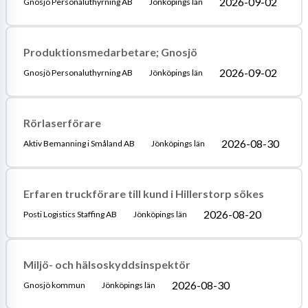
2026-09-02
Gnosjö Personaluthyrning AB
Jönköpings län
Produktionsmedarbetare; Gnosjö
2026-09-02
Gnosjö Personaluthyrning AB
Jönköpings län
Rörlaserförare
2026-08-30
Aktiv Bemanning i Småland AB
Jönköpings län
Erfaren truckförare till kund i Hillerstorp sökes
2026-08-20
Posti Logistics Staffing AB
Jönköpings län
Miljö- och hälsoskyddsinspektör
2026-08-30
Gnosjö kommun
Jönköpings län