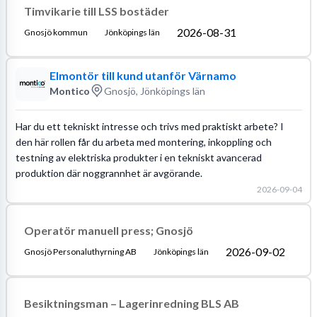
Timvikarie till LSS bostäder
2026-08-31
Gnosjö kommun
Jönköpings län
Elmontör till kund utanför Värnamo
Montico
Gnosjö, Jönköpings län
Har du ett tekniskt intresse och trivs med praktiskt arbete? I
den här rollen får du arbeta med montering, inkoppling och
testning av elektriska produkter i en tekniskt avancerad
produktion där noggrannhet är avgörande.
2026-09-04
Operatör manuell press; Gnosjö
2026-09-02
Gnosjö Personaluthyrning AB
Jönköpings län
Besiktningsman – Lagerinredning BLS AB