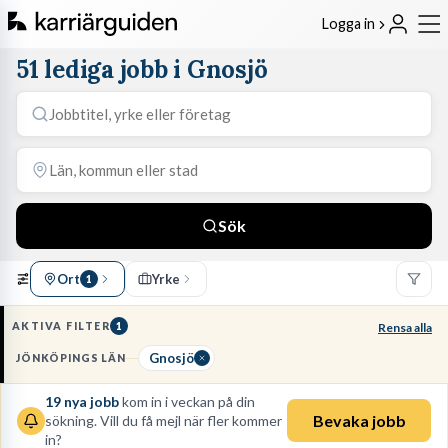
Logga in
51 lediga jobb i Gnosjö
Sök
Ort
Yrke
1
AKTIVA FILTER
1
Rensa alla
Gnosjö
JÖNKÖPINGS LÄN
19
nya jobb
kom in i veckan på din
Bevaka jobb
sökning. Vill du få mejl när fler kommer
in?