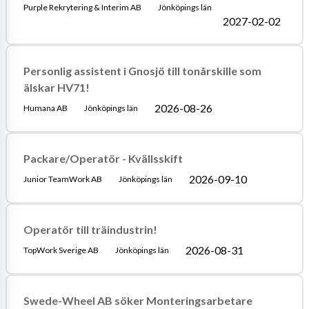
Purple Rekrytering & Interim AB
Jönköpings län
2027-02-02
Personlig assistent i Gnosjö till tonårskille som
älskar HV71!
2026-08-26
Humana AB
Jönköpings län
Packare/Operatör - Kvällsskift
2026-09-10
Junior TeamWork AB
Jönköpings län
Operatör till träindustrin!
2026-08-31
TopWork Sverige AB
Jönköpings län
Swede-Wheel AB söker Monteringsarbetare