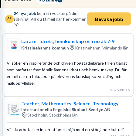
GRUNDSKOLA
Läs mer om yrket:
24
nya jobb
kom in i veckan på din
Löneguide
Arbetsuppgifter
Bevaka jobb
sökning. Vill du få mejl när fler kommer
in?
Lärare i idrott, hemkunskap och no åk 7-9
Kristinehamns kommun
Kristinehamn, Värmlands län
Vi söker en inspirerande och driven högstadielärare till en tjänst
som omfattar framförallt ämnena idrott och hemkunskap. Du får
en roll där du fokuserar på elevernas kunskapsutveckling och
måluppfyllelse.
2026-08-16
Teacher, Mathematics, Science, Technology
Internationella Engelska Skolan i Sverige AB
Stockholm, Stockholms län
Vill du arbeta i en internationell miljö med en stödjande kultur?