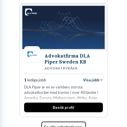
Advokatfirma DLA
Piper Sweden KB
ADVOKATBYRÅER
1
lediga jobb
Visa jobb
DLA Piper är en av världens största
advokatbyråer med kontor i över 40 länder i
Amerika, Europa, Mellanöstern, Afrika, Asien
och Oceanien. Vi är specialister inom
Besök profil
affärsjuridikens alla områden och vi har några
av världens ledande bolag som klienter. Med
fler än 450 jurister på fem kontor i Stockholm,
Köpenhamn, Århus, Oslo och Helsingfors kan vi
Se alla arbetsgivare