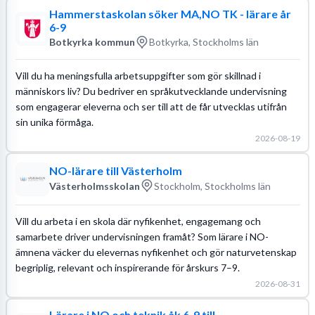
Hammerstaskolan söker MA,NO TK - lärare år
6-9
Botkyrka kommun
Botkyrka, Stockholms län
Vill du ha meningsfulla arbetsuppgifter som gör skillnad i
människors liv? Du bedriver en språkutvecklande undervisning
som engagerar eleverna och ser till att de får utvecklas utifrån
sin unika förmåga.
2026-08-19
NO-lärare till Västerholm
Västerholmsskolan
Stockholm, Stockholms län
Vill du arbeta i en skola där nyfikenhet, engagemang och
samarbete driver undervisningen framåt? Som lärare i NO-
ämnena väcker du elevernas nyfikenhet och gör naturvetenskap
begriplig, relevant och inspirerande för årskurs 7–9.
2026-08-31
Lärare i NO och teknik åk 6-9 till