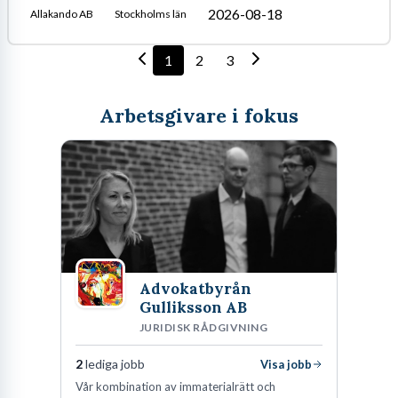
2026-08-18
Allakando AB
Stockholms län
1
2
3
Arbetsgivare i fokus
Advokatbyrån
Gulliksson AB
JURIDISK RÅDGIVNING
2
lediga jobb
Visa jobb
Vår kombination av immaterialrätt och