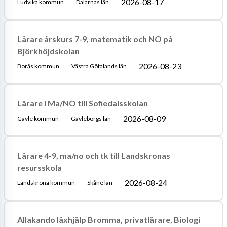
2026-08-17
Ludvika kommun
Dalarnas län
Lärare årskurs 7-9, matematik och NO på
Björkhöjdskolan
2026-08-23
Borås kommun
Västra Götalands län
Lärare i Ma/NO till Sofiedalsskolan
2026-08-09
Gävle kommun
Gävleborgs län
Lärare 4-9, ma/no och tk till Landskronas
resursskola
2026-08-24
Landskrona kommun
Skåne län
Allakando läxhjälp Bromma, privatlärare, Biologi