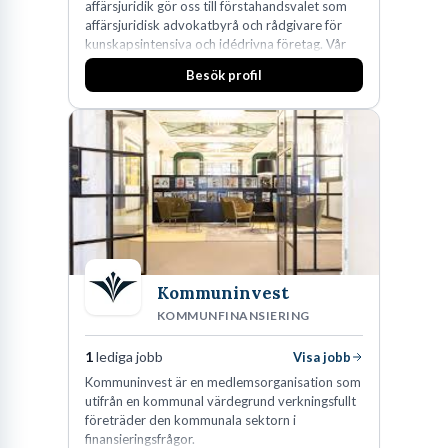
affärsjuridik gör oss till förstahandsvalet som
affärsjuridisk advokatbyrå och rådgivare för
kunskapsintensiva och idédrivna företag. Vår
expertis inom IP-tillgångar har gett oss en
Besök profil
marknadsledande position. Våra klienter väljer
oss för den kompetens som krävs för att
skydda, utveckla och kommersialisera
företagets viktigaste tillgångar.
Kommuninvest
KOMMUNFINANSIERING
1
lediga jobb
Visa jobb
Kommuninvest är en medlemsorganisation som
utifrån en kommunal värdegrund verkningsfullt
företräder den kommunala sektorn i
finansieringsfrågor.