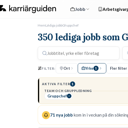
Jobb
Arbetsgivarp
Hem
Lediga jobb
Gruppchef
350 lediga jobb som 
Ort
Yrke
Fler filter
FILTER:
1
AKTIVA FILTER
1
TEAM OCH GRUPPLEDNING
Gruppchef
71
nya jobb
kom in i veckan på din sökning