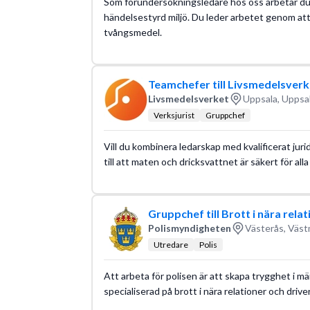
Som förundersökningsledare hos oss arbetar du
händelsestyrd miljö. Du leder arbetet genom att
tvångsmedel.
Teamchefer till Livsmedelsverke
Livsmedelsverket
Uppsala, Uppsal
Verksjurist
Gruppchef
Vill du kombinera ledarskap med kvalificerat juri
till att maten och dricksvattnet är säkert för al
Gruppchef till Brott i nära relat
Polismyndigheten
Västerås, Väst
Utredare
Polis
Att arbeta för polisen är att skapa trygghet i mä
specialiserad på brott i nära relationer och driv