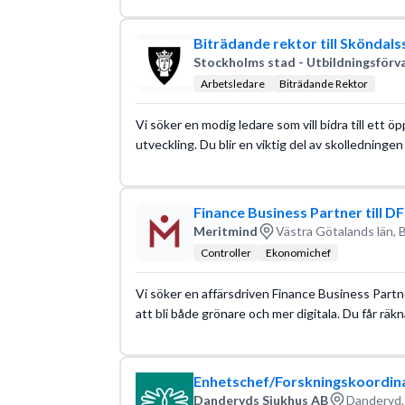
Biträdande rektor till Sköndals
Stockholms stad - Utbildningsförv
Arbetsledare
Biträdande Rektor
Vi söker en modig ledare som vill bidra till ett 
utveckling. Du blir en viktig del av skolledninge
Finance Business Partner till 
Meritmind
Västra Götalands län, B
Controller
Ekonomichef
Vi söker en affärsdriven Finance Business Partner
att bli både grönare och mer digitala. Du får räk
Enhetschef/Forskningskoordinato
Danderyds Sjukhus AB
Danderyd,