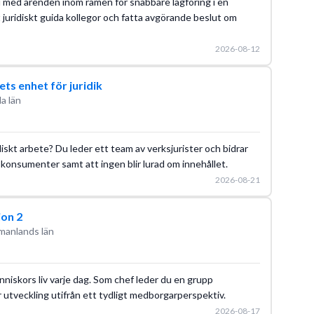
 med ärenden inom ramen för snabbare lagföring i en
 juridiskt guida kollegor och fatta avgörande beslut om
2026-08-12
ts enhet för juridik
a län
diskt arbete? Du leder ett team av verksjurister och bidrar
la konsumenter samt att ingen blir lurad om innehållet.
2026-08-21
ion 2
manlands län
nniskors liv varje dag. Som chef leder du en grupp
er utveckling utifrån ett tydligt medborgarperspektiv.
2026-08-17