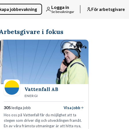
Logga in
kapa jobbevakning
För arbetsgivare
Se bevakningar
Arbetsgivare i fokus
Vattenfall AB
ENERGI
305
lediga jobb
Visa jobb
Hos oss på Vattenfall får du möjlighet att ta
stegen som driver dig och utvecklingen framåt.
En av våra främsta utmaningar är att hitta nya,