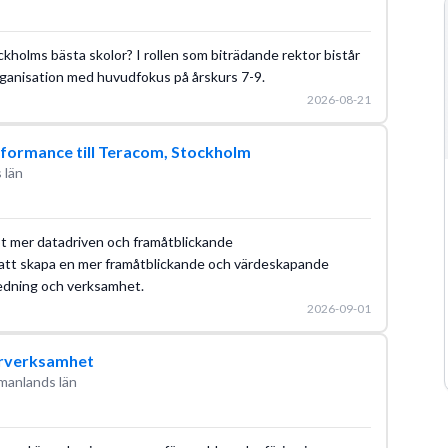
ckholms bästa skolor? I rollen som biträdande rektor bistår
rganisation med huvudfokus på årskurs 7-9.
2026-08-21
rformance till Teracom, Stockholm
 län
mot mer datadriven och framåtblickande
i att skapa en mer framåtblickande och värdeskapande
ledning och verksamhet.
2026-09-01
urverksamhet
manlands län