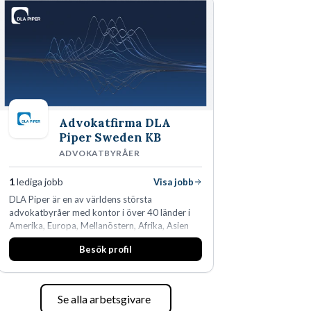
Advokatfirma DLA
Piper Sweden KB
ADVOKATBYRÅER
1
lediga jobb
Visa jobb
DLA Piper är en av världens största
advokatbyråer med kontor i över 40 länder i
Amerika, Europa, Mellanöstern, Afrika, Asien
och Oceanien. Vi är specialister inom
Besök profil
affärsjuridikens alla områden och vi har några
av världens ledande bolag som klienter. Med
fler än 450 jurister på fem kontor i Stockholm,
Köpenhamn, Århus, Oslo och Helsingfors kan vi
Se alla arbetsgivare
på DLA Piper erbjuda våra klienter en unik,