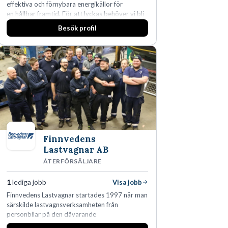
effektiva och förnybara energikällor för
en hållbar framtid. För att lyckas behöver vi bli
fler medarbetare som vill göra skillnad.
Besök profil
Finnvedens
Lastvagnar AB
ÅTERFÖRSÄLJARE
1
lediga jobb
Visa jobb
Finnvedens Lastvagnar startades 1997 när man
särskilde lastvagnsverksamheten från
personbilar på den dåvarande
huvudanläggningen i Värnamo. Sedan dess har