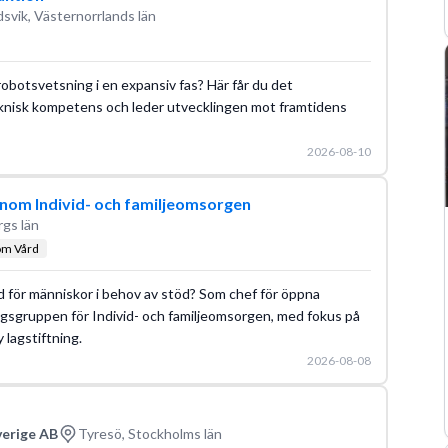
svik, Västernorrlands län
 robotsvetsning i en expansiv fas? Här får du det
knisk kompetens och leder utvecklingen mot framtidens
2026-08-10
inom Individ- och familjeomsorgen
rgs län
om Vård
ad för människor i behov av stöd? Som chef för öppna
ingsgruppen för Individ- och familjeomsorgen, med fokus på
 lagstiftning.
2026-08-08
verige AB
Tyresö, Stockholms län