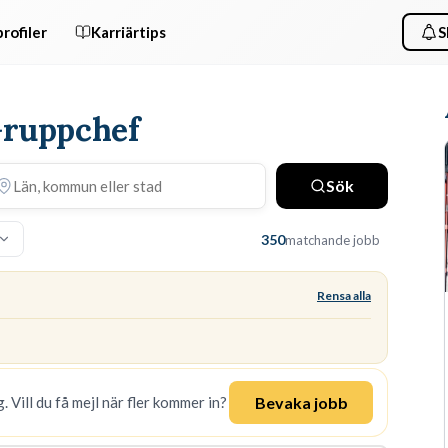
rofiler
Karriärtips
S
Gruppchef
Sök
350
matchande jobb
Rensa alla
Bevaka jobb
. Vill du få mejl när fler kommer in?