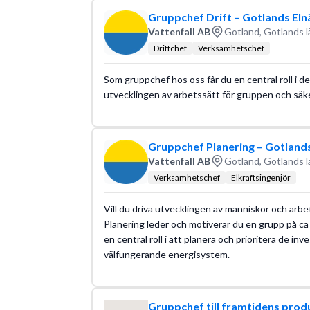
Gruppchef Drift – Gotlands Eln
Vattenfall AB
Gotland, Gotlands l
Driftchef
Verksamhetschef
Som gruppchef hos oss får du en central roll i de
utvecklingen av arbetssätt för gruppen och säkers
Gruppchef Planering – Gotlands
Vattenfall AB
Gotland, Gotlands l
Verksamhetschef
Elkraftsingenjör
Vill du driva utvecklingen av människor och arb
Planering leder och motiverar du en grupp på c
en central roll i att planera och prioritera de i
välfungerande energisystem.
Gruppchef till framtidens prod