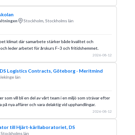
skolan
altningen
Stockholm, Stockholms län
öppet klimat där samarbete stärker både kvalitet och
n och leder arbetet för årskurs F–3 och fritidshemmet.
2026-08-12
DFDS Logistics Contracts, Göteborg - Meritmind
lekinge län
 som vill bli en del av vårt team i en miljö som strävar efter
na på nya affärer och vara delaktig vid upphandlingar.
2026-08-12
r till Hjärt-kärllaboratoriet, DS
 Stockholms län