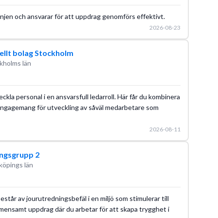
injen och ansvarar för att uppdrag genomförs effektivt.
2026-08-23
iellt bolag Stockholm
kholms län
kla personal i en ansvarsfull ledarroll. Här får du kombinera
engagemang för utveckling av såväl medarbetare som
2026-08-11
ngsgrupp 2
köpings län
år av jourutredningsbefäl i en miljö som stimulerar till
mensamt uppdrag där du arbetar för att skapa trygghet i