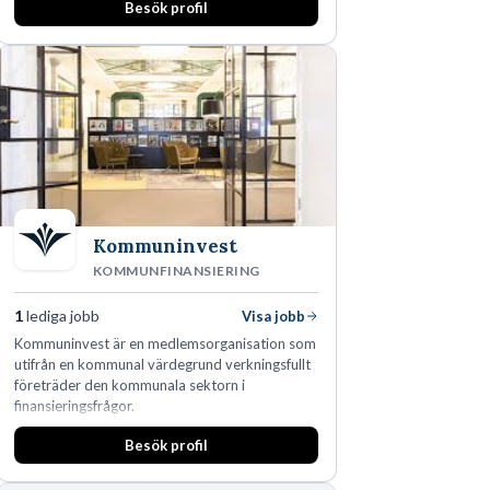
Besök profil
man expanderat kraftigt genom ett antal
förvärv i närliggande distrikt.Idag är bolaget
den största privata återförsäljaren av Volvo
Lastvagnar och finns representerade på 20
orter i södra Sverige.
Kommuninvest
KOMMUNFINANSIERING
1
lediga jobb
Visa jobb
Kommuninvest är en medlemsorganisation som
utifrån en kommunal värdegrund verkningsfullt
företräder den kommunala sektorn i
finansieringsfrågor.
Besök profil