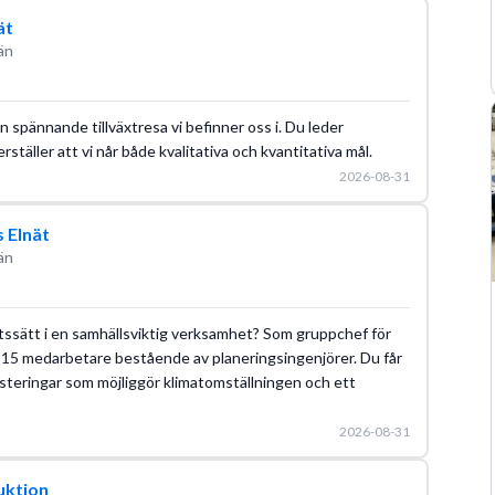
ät
än
n spännande tillväxtresa vi befinner oss i. Du leder
täller att vi når både kvalitativa och kvantitativa mål.
2026-08-31
 Elnät
än
etssätt i en samhällsviktig verksamhet? Som gruppchef för
a 15 medarbetare bestående av planeringsingenjörer. Du får
nvesteringar som möjliggör klimatomställningen och ett
2026-08-31
uktion