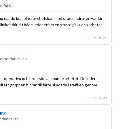
om Vård
skning där du kombinerar chefskap med studieledning? Här får
liniker där du både leder enheten strategiskt och arbetar
2026-08-23
ernorrlands län
i det operativa och brottsbekämpande arbetet. Du leder
ll att gruppen bidrar till färre skadade i trafiken genom
2026-08-09
und
tlands län