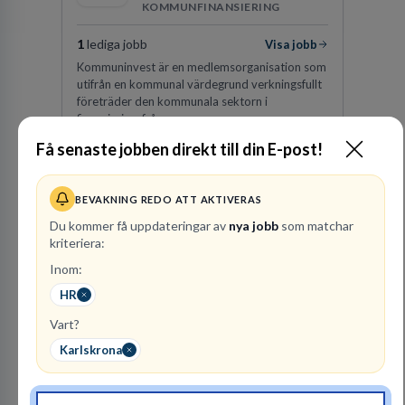
KOMMUNFINANSIERING
1
lediga jobb
Visa jobb
Kommuninvest är en medlemsorganisation som
utifrån en kommunal värdegrund verkningsfullt
företräder den kommunala sektorn i
finansieringsfrågor.
Få senaste jobben direkt till din E-post!
Besök profil
BEVAKNING REDO ATT AKTIVERAS
Du kommer få uppdateringar av
nya jobb
som matchar
kriteriera:
Inom:
HR
Vart?
Vattenfall AB
Karlskrona
ENERGI
301
lediga jobb
Visa jobb