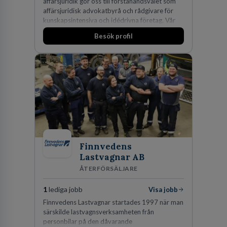
affärsjuridik gör oss till förstahandsvalet som
affärsjuridisk advokatbyrå och rådgivare för
kunskapsintensiva och idédrivna företag. Vår
expertis inom IP-tillgångar har gett oss en
Besök profil
marknadsledande position. Våra klienter väljer
oss för den kompetens som krävs för att
skydda, utveckla och kommersialisera
företagets viktigaste tillgångar.
Finnvedens
Lastvagnar AB
ÅTERFÖRSÄLJARE
1
lediga jobb
Visa jobb
Finnvedens Lastvagnar startades 1997 när man
särskilde lastvagnsverksamheten från
personbilar på den dåvarande