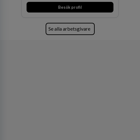
huvudanläggningen i Värnamo. Sedan dess har
Besök profil
man expanderat kraftigt genom ett antal
förvärv i närliggande distrikt.Idag är bolaget
den största privata återförsäljaren av Volvo
Lastvagnar och finns representerade på 20
Se alla arbetsgivare
orter i södra Sverige.