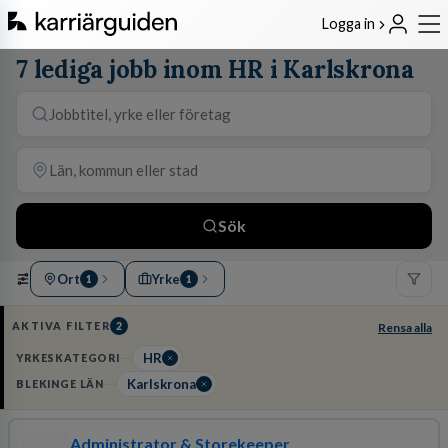
Logga in
7 lediga jobb inom HR i Karlskrona
Sök
Ort
Yrke
1
1
AKTIVA FILTER
2
Rensa alla
HR
YRKESKATEGORI
Karlskrona
BLEKINGE LÄN
Administrator & Storekeeper