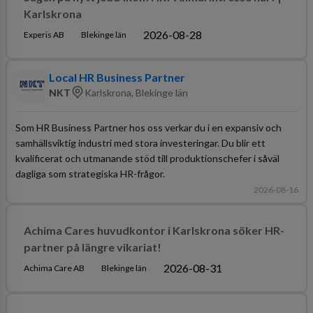
Karlskrona
2026-08-28
Experis AB
Blekinge län
Local HR Business Partner
NKT
Karlskrona, Blekinge län
Som HR Business Partner hos oss verkar du i en expansiv och
samhällsviktig industri med stora investeringar. Du blir ett
kvalificerat och utmanande stöd till produktionschefer i såväl
dagliga som strategiska HR-frågor.
2026-08-16
Achima Cares huvudkontor i Karlskrona söker HR-
partner på längre vikariat!
2026-08-31
Achima Care AB
Blekinge län