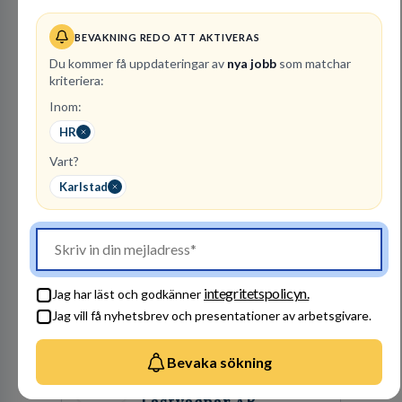
Polismyndigheten
BEVAKNING REDO ATT AKTIVERAS
MYNDIGHET
Du kommer få uppdateringar av
nya jobb
som matchar
95
lediga jobb
Visa jobb
kriteriera:
Ett uppdrag att göra hela Sverige tryggt och
Inom:
säkert. Ett Sverige som ska vara tryggare
HR
imorgon än idag. Tillsammans med 41 000
kollegor gör vi det möjligt.
Vart?
Karlstad
Besök profil
integritetspolicyn.
Jag har läst och godkänner
Jag vill få nyhetsbrev och presentationer av arbetsgivare.
Bevaka sökning
Finnvedens