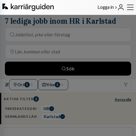
Logga in
7 lediga jobb inom HR i Karlstad
Sök
Ort
Yrke
1
1
AKTIVA FILTER
2
Rensa alla
HR
YRKESKATEGORI
Karlstad
VÄRMLANDS LÄN