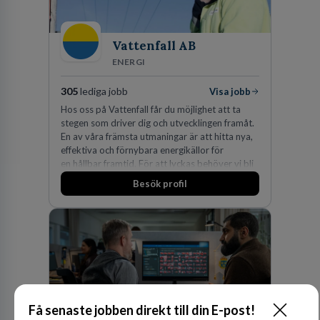
Vattenfall AB
ENERGI
305
lediga jobb
Visa jobb
Hos oss på Vattenfall får du möjlighet att ta
stegen som driver dig och utvecklingen framåt.
En av våra främsta utmaningar är att hitta nya,
effektiva och förnybara energikällor för
en hållbar framtid. För att lyckas behöver vi bli
fler medarbetare som vill göra skillnad.
Besök profil
Få senaste jobben direkt till din E-post!