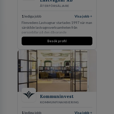
Lastvagnar AB
ÅTERFÖRSÄLJARE
1
lediga jobb
Visa jobb
Finnvedens Lastvagnar startades 1997 när man
särskilde lastvagnsverksamheten från
personbilar på den dåvarande
huvudanläggningen i Värnamo. Sedan dess har
Besök profil
man expanderat kraftigt genom ett antal
förvärv i närliggande distrikt.Idag är bolaget
den största privata återförsäljaren av Volvo
Lastvagnar och finns representerade på 20
orter i södra Sverige.
Kommuninvest
KOMMUNFINANSIERING
1
lediga jobb
Visa jobb