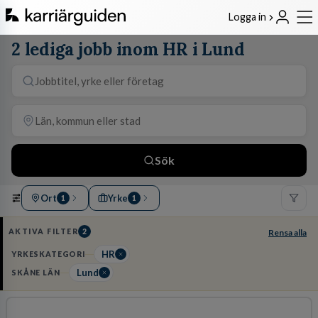
Logga in
2 lediga jobb inom HR i Lund
Sök
Ort
Yrke
1
1
AKTIVA FILTER
2
Rensa alla
HR
YRKESKATEGORI
Lund
SKÅNE LÄN