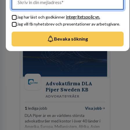
företräder den kommunala sektorn i
finansieringsfrågor.
integritetspolicyn.
Jag har läst och godkänner
Besök profil
Jag vill få nyhetsbrev och presentationer av arbetsgivare.
Bevaka sökning
Advokatfirma DLA
Piper Sweden KB
ADVOKATBYRÅER
1
lediga jobb
Visa jobb
DLA Piper är en av världens största
advokatbyråer med kontor i över 40 länder i
Amerika, Europa, Mellanöstern, Afrika, Asien