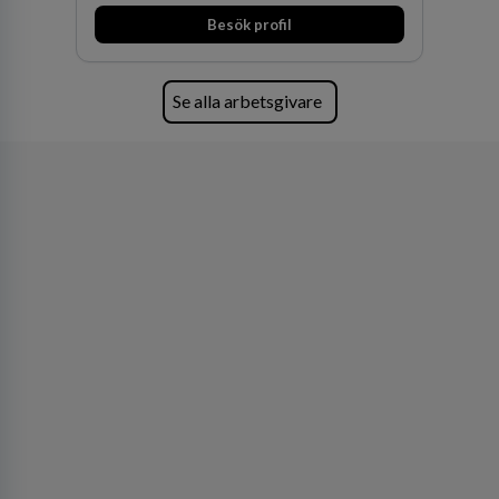
och Oceanien. Vi är specialister inom
Besök profil
affärsjuridikens alla områden och vi har några
av världens ledande bolag som klienter. Med
fler än 450 jurister på fem kontor i Stockholm,
Köpenhamn, Århus, Oslo och Helsingfors kan vi
Se alla arbetsgivare
på DLA Piper erbjuda våra klienter en unik,
effektiv och gränsöverskridande nordisk
expertis. På vårt kontor i centrala Stockholm är
vi idag drygt 240 medarbetare.