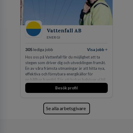
Vattenfall AB
ENERGI
305
lediga jobb
Visa jobb
Hos oss på Vattenfall får du möjlighet att ta
stegen som driver dig och utvecklingen framåt.
En av våra främsta utmaningar är att hitta nya,
effektiva och förnybara energikällor för
en hållbar framtid. För att lyckas behöver vi bli
fler medarbetare som vill göra skillnad.
Besök profil
Se alla arbetsgivare