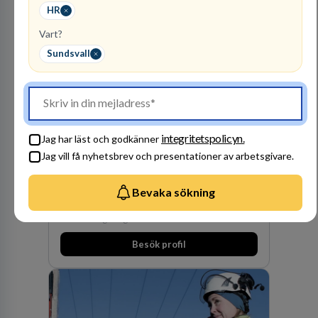
HR
Vart?
Sundsvall
Kommuninvest
KOMMUNFINANSIERING
integritetspolicyn.
Jag har läst och godkänner
Jag vill få nyhetsbrev och presentationer av arbetsgivare.
1
lediga jobb
Visa jobb
Kommuninvest är en medlemsorganisation som
Bevaka sökning
utifrån en kommunal värdegrund verkningsfullt
företräder den kommunala sektorn i
finansieringsfrågor.
Besök profil