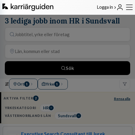
Logga in
3 lediga jobb inom HR i Sundsvall
Sök
Ort
Yrke
1
1
AKTIVA FILTER
2
Rensa alla
HR
YRKESKATEGORI
Sundsvall
VÄSTERNORRLANDS LÄN
Executive Search Consultant till Jurek