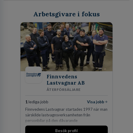
Arbetsgivare i fokus
Finnvedens
Lastvagnar AB
ÅTERFÖRSÄLJARE
1
lediga jobb
Visa jobb
Finnvedens Lastvagnar startades 1997 när man
särskilde lastvagnsverksamheten från
personbilar på den dåvarande
huvudanläggningen i Värnamo. Sedan dess har
Besök profil
man expanderat kraftigt genom ett antal