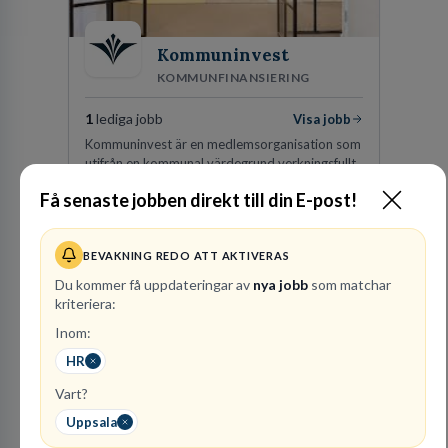
Kommuninvest
KOMMUNFINANSIERING
1
lediga jobb
Visa jobb
Kommuninvest är en medlemsorganisation som
utifrån en kommunal värdegrund verkningsfullt
företräder den kommunala sektorn i
Få senaste jobben direkt till din E-post!
finansieringsfrågor.
Besök profil
BEVAKNING REDO ATT AKTIVERAS
Du kommer få uppdateringar av
nya jobb
som matchar
kriteriera:
Inom:
HR
Vart?
Uppsala