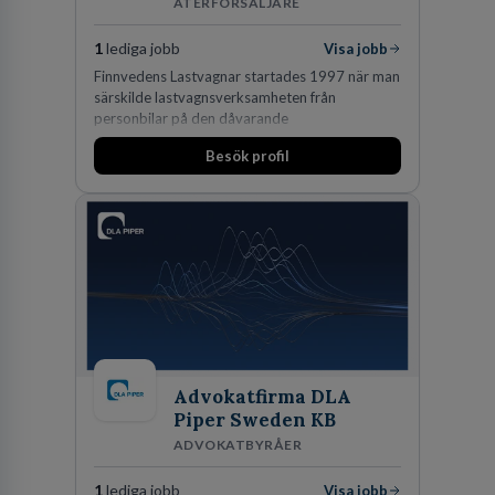
ÅTERFÖRSÄLJARE
1
lediga jobb
Visa jobb
Finnvedens Lastvagnar startades 1997 när man
särskilde lastvagnsverksamheten från
personbilar på den dåvarande
huvudanläggningen i Värnamo. Sedan dess har
Besök profil
man expanderat kraftigt genom ett antal
förvärv i närliggande distrikt.Idag är bolaget
den största privata återförsäljaren av Volvo
Lastvagnar och finns representerade på 20
orter i södra Sverige.
Advokatfirma DLA
Piper Sweden KB
ADVOKATBYRÅER
1
lediga jobb
Visa jobb