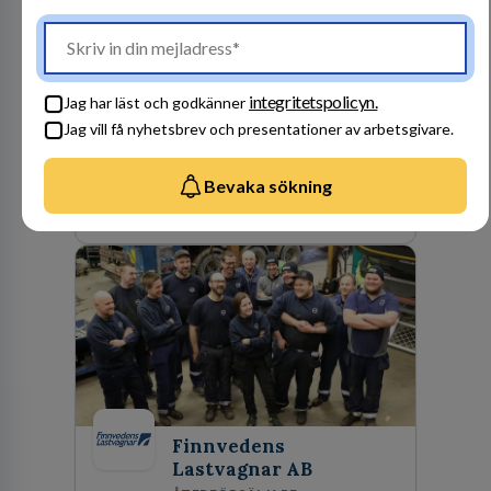
Polismyndigheten
MYNDIGHET
104
lediga jobb
Visa jobb
Ett uppdrag att göra hela Sverige tryggt och
integritetspolicyn.
Jag har läst och godkänner
säkert. Ett Sverige som ska vara tryggare
Jag vill få nyhetsbrev och presentationer av arbetsgivare.
imorgon än idag. Tillsammans med 41 000
kollegor gör vi det möjligt.
Bevaka sökning
Besök profil
Finnvedens
Lastvagnar AB