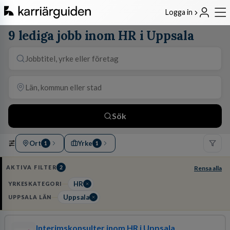
Logga in
9 lediga jobb inom HR i Uppsala
Sök
Ort
Yrke
1
1
AKTIVA FILTER
2
Rensa alla
HR
YRKESKATEGORI
Uppsala
UPPSALA LÄN
Interimskonsulter inom HR i Uppsala