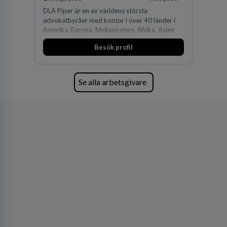
DLA Piper är en av världens största
advokatbyråer med kontor i över 40 länder i
Amerika, Europa, Mellanöstern, Afrika, Asien
och Oceanien. Vi är specialister inom
Besök profil
affärsjuridikens alla områden och vi har några
av världens ledande bolag som klienter. Med
fler än 450 jurister på fem kontor i Stockholm,
Köpenhamn, Århus, Oslo och Helsingfors kan vi
Se alla arbetsgivare
på DLA Piper erbjuda våra klienter en unik,
effektiv och gränsöverskridande nordisk
expertis. På vårt kontor i centrala Stockholm är
vi idag drygt 240 medarbetare.