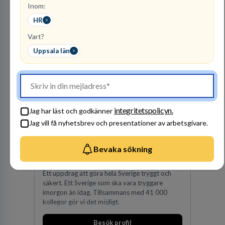
Inom:
kunskapsintensiva och idédrivna företag. Vår
expertis inom IP-tillgångar har gett oss en
HR
Besök profil
marknadsledande position. Våra klienter väljer
oss för den kompetens som krävs för att
Vart?
skydda, utveckla och kommersialisera
Uppsala län
företagets viktigaste tillgångar.
integritetspolicyn.
Jag har läst och godkänner
Jag vill få nyhetsbrev och presentationer av arbetsgivare.
Polismyndigheten
MYNDIGHET
Bevaka sökning
95
lediga jobb
Visa jobb
Ett uppdrag att göra hela Sverige tryggt och
säkert. Ett Sverige som ska vara tryggare
imorgon än idag. Tillsammans med 41 000
kollegor gör vi det möjligt.
Besök profil