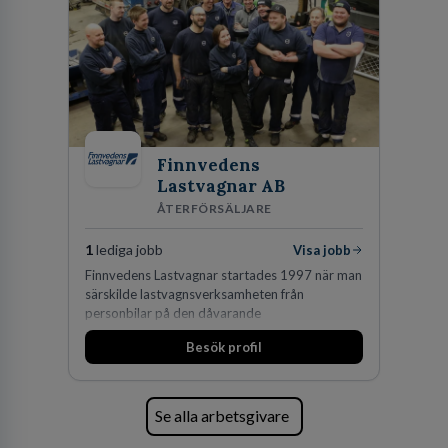
Köpenhamn, Århus, Oslo och Helsingfors kan vi
på DLA Piper erbjuda våra klienter en unik,
effektiv och gränsöverskridande nordisk
expertis. På vårt kontor i centrala Stockholm är
vi idag drygt 240 medarbetare.
Finnvedens
Lastvagnar AB
ÅTERFÖRSÄLJARE
1
lediga jobb
Visa jobb
Finnvedens Lastvagnar startades 1997 när man
särskilde lastvagnsverksamheten från
personbilar på den dåvarande
huvudanläggningen i Värnamo. Sedan dess har
Besök profil
man expanderat kraftigt genom ett antal
förvärv i närliggande distrikt.Idag är bolaget
den största privata återförsäljaren av Volvo
Lastvagnar och finns representerade på 20
Se alla arbetsgivare
orter i södra Sverige.