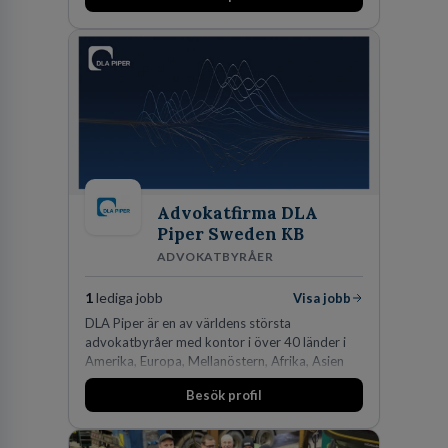
Advokatfirma DLA
Piper Sweden KB
ADVOKATBYRÅER
1
lediga jobb
Visa jobb
DLA Piper är en av världens största
advokatbyråer med kontor i över 40 länder i
Amerika, Europa, Mellanöstern, Afrika, Asien
och Oceanien. Vi är specialister inom
Besök profil
affärsjuridikens alla områden och vi har några
av världens ledande bolag som klienter. Med
fler än 450 jurister på fem kontor i Stockholm,