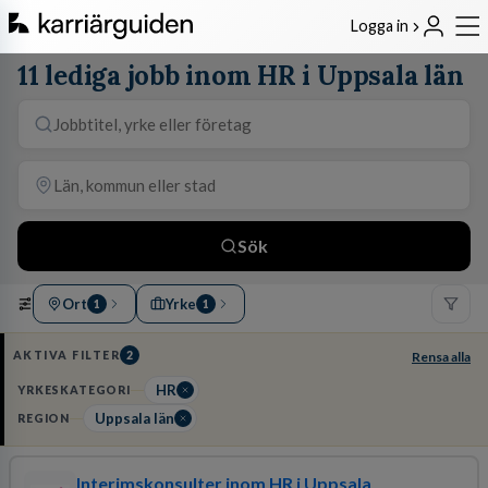
Logga in
11 lediga jobb inom HR i Uppsala län
Sök
Ort
Yrke
1
1
AKTIVA FILTER
2
Rensa alla
HR
YRKESKATEGORI
Uppsala län
REGION
Interimskonsulter inom HR i Uppsala