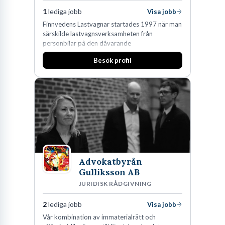
1
lediga jobb
Visa jobb
Finnvedens Lastvagnar startades 1997 när man
särskilde lastvagnsverksamheten från
personbilar på den dåvarande
huvudanläggningen i Värnamo. Sedan dess har
Besök profil
man expanderat kraftigt genom ett antal
förvärv i närliggande distrikt.Idag är bolaget
den största privata återförsäljaren av Volvo
Lastvagnar och finns representerade på 20
orter i södra Sverige.
Advokatbyrån
Gulliksson AB
JURIDISK RÅDGIVNING
2
lediga jobb
Visa jobb
Vår kombination av immaterialrätt och