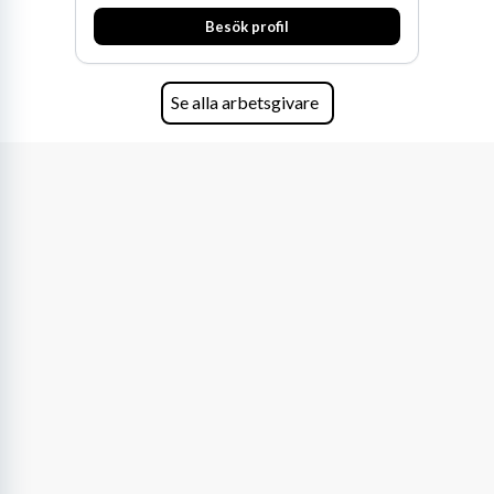
och Oceanien. Vi är specialister inom
Besök profil
affärsjuridikens alla områden och vi har några
av världens ledande bolag som klienter. Med
fler än 450 jurister på fem kontor i Stockholm,
Köpenhamn, Århus, Oslo och Helsingfors kan vi
Se alla arbetsgivare
på DLA Piper erbjuda våra klienter en unik,
effektiv och gränsöverskridande nordisk
expertis. På vårt kontor i centrala Stockholm är
vi idag drygt 240 medarbetare.