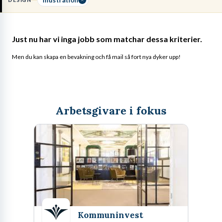
DESIGN
verktyg som Adobe Illustrator och förståelse för
UI-principer
.
Läs mer om yrket:
Just nu har vi inga jobb som matchar dessa kriterier.
Löneguide
Arbetsuppgifter
Utbildningsguide
Men du kan skapa en bevakning och få mail så fort nya dyker upp!
Arbetsgivare i fokus
Kommuninvest