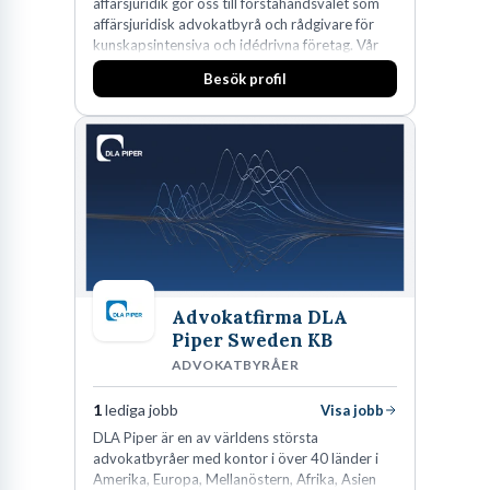
affärsjuridik gör oss till förstahandsvalet som
affärsjuridisk advokatbyrå och rådgivare för
kunskapsintensiva och idédrivna företag. Vår
expertis inom IP-tillgångar har gett oss en
Besök profil
marknadsledande position. Våra klienter väljer
oss för den kompetens som krävs för att
skydda, utveckla och kommersialisera
företagets viktigaste tillgångar.
Advokatfirma DLA
Piper Sweden KB
ADVOKATBYRÅER
1
lediga jobb
Visa jobb
DLA Piper är en av världens största
advokatbyråer med kontor i över 40 länder i
Amerika, Europa, Mellanöstern, Afrika, Asien