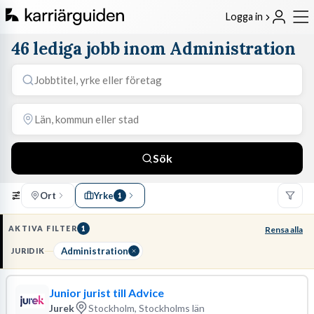
Logga in
46 lediga jobb inom Administration
Sök
Ort
Yrke
1
AKTIVA FILTER
1
Rensa alla
Administration
JURIDIK
Junior jurist till Advice
Jurek
Stockholm, Stockholms län