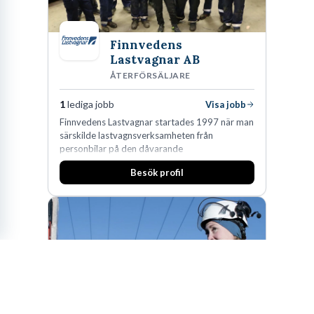
Finnvedens
Lastvagnar AB
ÅTERFÖRSÄLJARE
1
lediga jobb
Visa jobb
Finnvedens Lastvagnar startades 1997 när man
särskilde lastvagnsverksamheten från
personbilar på den dåvarande
huvudanläggningen i Värnamo. Sedan dess har
Besök profil
man expanderat kraftigt genom ett antal
förvärv i närliggande distrikt.Idag är bolaget
den största privata återförsäljaren av Volvo
Lastvagnar och finns representerade på 20
orter i södra Sverige.