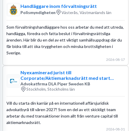
Handläggare inom förvaltningsrätt
Polismyndigheten
Västerås, Västmanlands län
Som förvaltningshandläggare hos oss arbetar du med att utreda,
handlägga, föredra och fatta beslut i förvaltningsrättsliga
ärenden. Här blir du en del av ett viktigt samhällsuppdrag där du
får bidra till att öka tryggheten och minska brottsligheten i
Sverige.
2026-08-17
Nyexaminerad jurist till
Corporate/Aktiemarknadsrätt med start
januari 2027
Advokatfirma DLA Piper Sweden KB
Stockholm, Stockholms län
Vill du starta din karriär på en internationell affärsjuridisk
advokatbyrå till våren 2027? Som en del av ett skickligt team
arbetar du med transaktioner inom allt från venture capital till
aktiemarknadsrätt.
2026-08-31