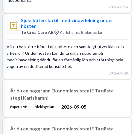
medborgarna.
2026-08-14
Sjuksköterska till medicinavdelning under
hösten
Te Crea Care AB
Karlshamn, Blekinge län
Vill du ha större frihet i ditt arbete och samtidigt utvecklas i din
yrkesroll? Under hösten kan du ta dig an uppdrag på
medicinavdelning där du får en förmånlig lön och stöttning hela
vägen av en dedikerad konsultchef.
2026-08-09
Är du en noggrann Ekonomiassistent? Ta nästa
steg i Karlshamn!
2026-09-05
Experis AB
Blekinge län
Är du en noggrann Ekonomiassistent? Ta nästa