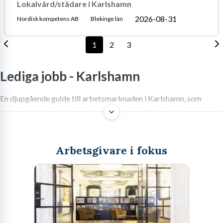
Lokalvård/städare i Karlshamn
2026-08-31
Nordisk kompetens AB
Blekinge län
1
2
3
Lediga jobb -
Karlshamn
En djupgående guide till arbetsmarknaden i Karlshamn, som
täcker allt från vilka branscher som växer till hur du bäst
navigerar i utbudet av lediga jobb och optimerar din ansökan.
Arbetsgivare i fokus
Välkommen till Karlshamns
dynamiska arbetsmarknad: Här finns
dina nästa lediga jobb