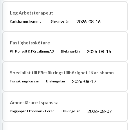
Leg Arbetsterapeut
2026-08-16
Karlshamns kommun
Blekinge län
Fastighetsskötare
2026-08-16
PH Konsult & Förvaltning AB
Blekinge län
Specialist till Försäkringstillhörighet i Karlshamn
2026-08-17
Försäkringskassan
Blekinge län
Ämneslärare i spanska
2026-08-07
Daggkåpan Ekonomisk Fören
Blekinge län