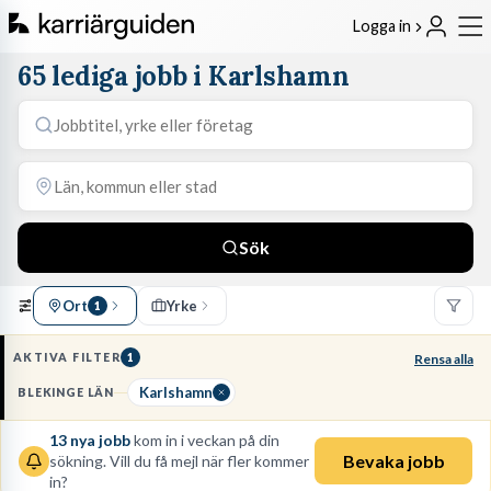
Logga in
65 lediga jobb i Karlshamn
Sök
Ort
Yrke
1
AKTIVA FILTER
1
Rensa alla
Karlshamn
BLEKINGE LÄN
13
nya jobb
kom in i veckan på din
Bevaka jobb
sökning. Vill du få mejl när fler kommer
in?