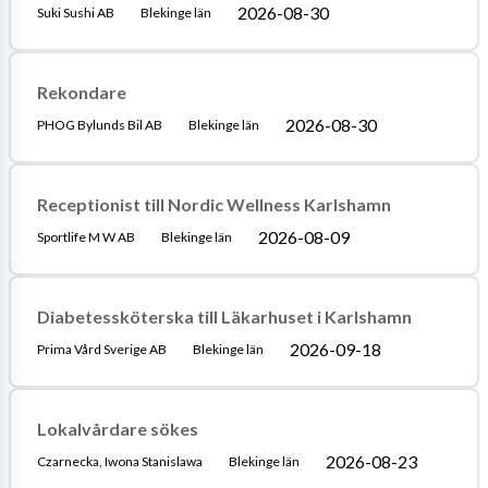
2026-08-30
Suki Sushi AB
Blekinge län
Rekondare
2026-08-30
PHOG Bylunds Bil AB
Blekinge län
Receptionist till Nordic Wellness Karlshamn
2026-08-09
Sportlife M W AB
Blekinge län
Diabetessköterska till Läkarhuset i Karlshamn
2026-09-18
Prima Vård Sverige AB
Blekinge län
Lokalvårdare sökes
2026-08-23
Czarnecka, Iwona Stanislawa
Blekinge län