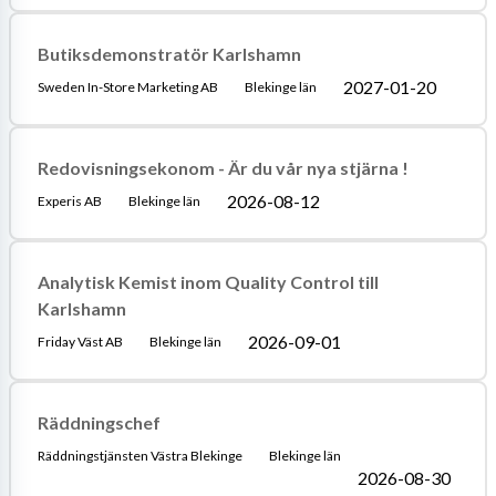
Butiksdemonstratör Karlshamn
2027-01-20
Sweden In-Store Marketing AB
Blekinge län
Redovisningsekonom - Är du vår nya stjärna !
2026-08-12
Experis AB
Blekinge län
Analytisk Kemist inom Quality Control till
Karlshamn
2026-09-01
Friday Väst AB
Blekinge län
Räddningschef
Räddningstjänsten Västra Blekinge
Blekinge län
2026-08-30