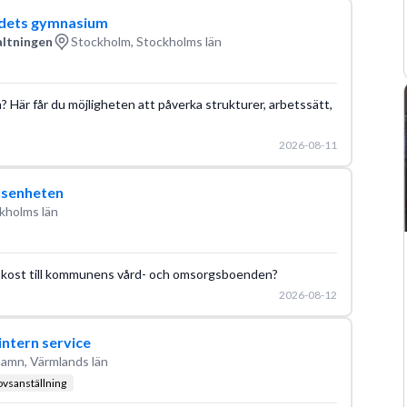
ådets gymnasium
altningen
Stockholm, Stockholms län
? Här får du möjligheten att påverka strukturer, arbetssätt,
2026-08-11
idsenheten
kholms län
ktig kost till kommunens vård- och omsorgsboenden?
2026-08-12
intern service
hamn, Värmlands län
ovsanställning