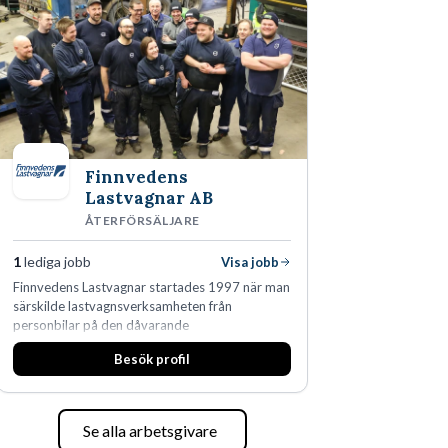
Finnvedens
Lastvagnar AB
ÅTERFÖRSÄLJARE
1
lediga jobb
Visa jobb
Finnvedens Lastvagnar startades 1997 när man
särskilde lastvagnsverksamheten från
personbilar på den dåvarande
huvudanläggningen i Värnamo. Sedan dess har
Besök profil
man expanderat kraftigt genom ett antal
förvärv i närliggande distrikt.Idag är bolaget
den största privata återförsäljaren av Volvo
Lastvagnar och finns representerade på 20
Se alla arbetsgivare
orter i södra Sverige.