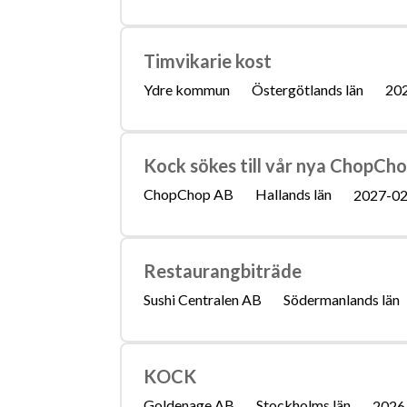
Timvikarie kost
Ydre kommun
Östergötlands län
20
Kock sökes till vår nya ChopCh
ChopChop AB
Hallands län
2027-02
Restaurangbiträde
Sushi Centralen AB
Södermanlands län
KOCK
Goldenage AB
Stockholms län
2026