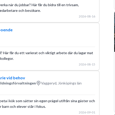
verka när du jobbar? Här får du bidra till en trivsam,
 medarbetare och besökare.
2026-08-16
boende
d? Här får du ett varierat och viktigt arbete där du lagar mat
kollegor.
2026-08-15
rie vid behov
ldningsförvaltningen
Vaggeryd, Jönköpings län
beta i kök som sätter sin egen prägel utifrån sina gäster och
 barn och elever står i fokus.
2026-09-01