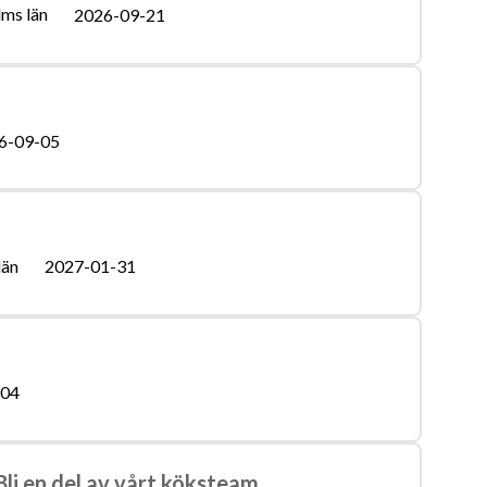
ms län
2026-09-21
6-09-05
län
2027-01-31
-04
 Bli en del av vårt köksteam