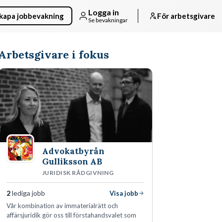
Logga in
kapa jobbevakning
För arbetsgivare
Se bevakningar
Arbetsgivare i fokus
Advokatbyrån
Gulliksson AB
JURIDISK RÅDGIVNING
2
lediga jobb
Visa jobb
Vår kombination av immaterialrätt och
affärsjuridik gör oss till förstahandsvalet som