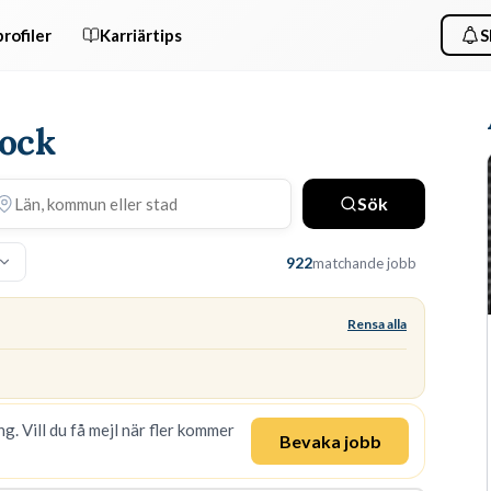
rofiler
Karriärtips
S
Kock
Sök
922
matchande jobb
Rensa alla
g. Vill du få mejl när fler kommer
Bevaka jobb