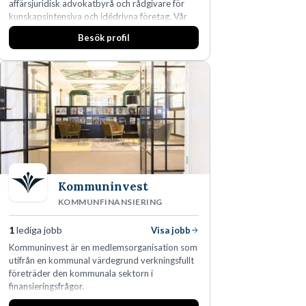
affärsjuridisk advokatbyrå och rådgivare för
kunskapsintensiva och idédrivna företag. Vår
expertis inom IP-tillgångar har gett oss en
Besök profil
marknadsledande position. Våra klienter väljer
oss för den kompetens som krävs för att
skydda, utveckla och kommersialisera
företagets viktigaste tillgångar.
Kommuninvest
KOMMUNFINANSIERING
1
lediga jobb
Visa jobb
Kommuninvest är en medlemsorganisation som
utifrån en kommunal värdegrund verkningsfullt
företräder den kommunala sektorn i
finansieringsfrågor.