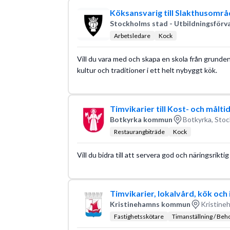
Köksansvarig till Slakthusomr
Stockholms stad - Utbildningsförv
Arbetsledare
Kock
Vill du vara med och skapa en skola från grunden
kultur och traditioner i ett helt nybyggt kök.
Timvikarier till Kost- och målt
Botkyrka kommun
Botkyrka, Stoc
Restaurangbiträde
Kock
Vill du bidra till att servera god och näringsri
Timvikarier, lokalvård, kök och 
Kristinehamns kommun
Kristine
Fastighetsskötare
Timanställning / Beh