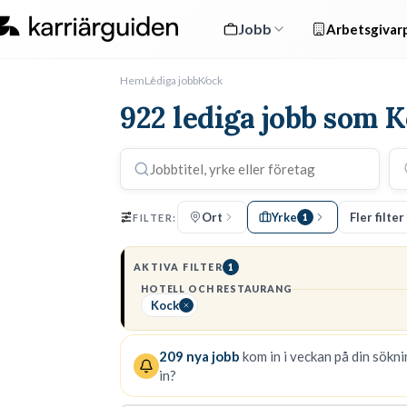
Jobb
Arbetsgivarp
Hem
Lediga jobb
Kock
922 lediga jobb som 
Ort
Yrke
Fler filter
FILTER:
1
AKTIVA FILTER
1
HOTELL OCH RESTAURANG
Kock
209
nya jobb
kom in i veckan på din söknin
in?