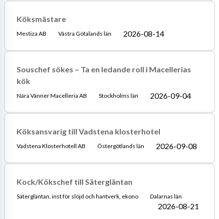
Köksmästare
2026-08-14
Mestiza AB
Västra Götalands län
Souschef sökes – Ta en ledande roll i Macellerias
kök
2026-09-04
Nära Vänner Macelleria AB
Stockholms län
Köksansvarig till Vadstena klosterhotel
2026-09-08
Vadstena Klosterhotell AB
Östergötlands län
Kock/Kökschef till Sätergläntan
Sätergläntan, inst för slöjd och hantverk, ekono
Dalarnas län
2026-08-21