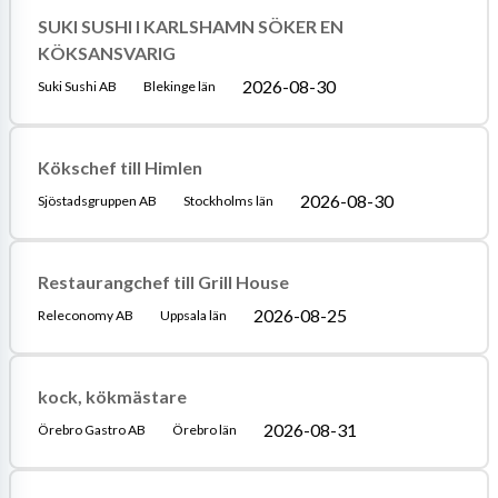
SUKI SUSHI I KARLSHAMN SÖKER EN
KÖKSANSVARIG
2026-08-30
Suki Sushi AB
Blekinge län
Kökschef till Himlen
2026-08-30
Sjöstadsgruppen AB
Stockholms län
Restaurangchef till Grill House
2026-08-25
Releconomy AB
Uppsala län
kock, kökmästare
2026-08-31
Örebro Gastro AB
Örebro län