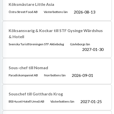
Köksmästare Little Asia
2026-08-13
Östra Street Food AB
Västerbottens län
Köksansvarig & Kockar till STF Gysinge Wärdshus
& Hotell
Svenska Turistföreningen STF Aktiebolag
Gävleborgs län
2027-01-30
Sous-chef till Nomad
2026-09-01
Paradiskompaniet AB
Norrbottens län
Souschef till Gotthards Krog
2027-01-25
Blå Huset Hotell Umeå AB
Västerbottens län