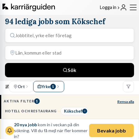
Logga in
94 lediga jobb som Kökschef
Sök
Ort
Yrke
1
AKTIVA FILTER
1
Rensa alla
Kökschef
HOTELL OCH RESTAURANG
20
nya jobb
kom in i veckan på din
Bevaka jobb
sökning. Vill du få mejl när fler kommer
in?