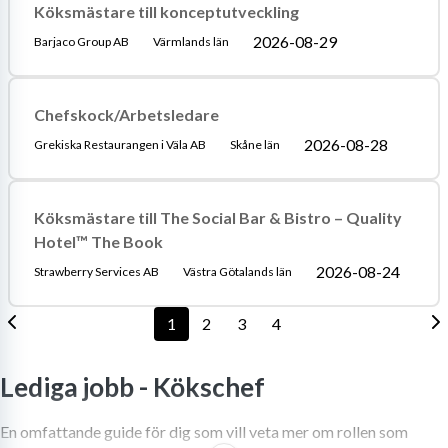
Köksmästare till konceptutveckling
2026-08-29
Barjaco Group AB
Värmlands län
Chefskock/Arbetsledare
2026-08-28
Grekiska Restaurangen i Väla AB
Skåne län
Köksmästare till The Social Bar & Bistro – Quality
Hotel™ The Book
2026-08-24
Strawberry Services AB
Västra Götalands län
1
2
3
4
Lediga jobb -
Kökschef
En omfattande guide för dig som vill veta mer om rollen som