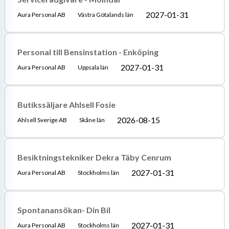
2027-01-31
Aura Personal AB
Västra Götalands län
Personal till Bensinstation - Enköping
2027-01-31
Aura Personal AB
Uppsala län
Butikssäljare Ahlsell Fosie
2026-08-15
Ahlsell Sverige AB
Skåne län
Besiktningstekniker Dekra Täby Cenrum
2027-01-31
Aura Personal AB
Stockholms län
Spontanansökan- Din Bil
2027-01-31
Aura Personal AB
Stockholms län