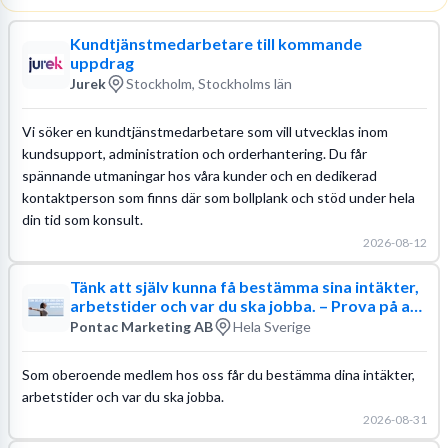
Kundtjänstmedarbetare till kommande
uppdrag
Jurek
Stockholm, Stockholms län
Vi söker en kundtjänstmedarbetare som vill utvecklas inom
kundsupport, administration och orderhantering. Du får
spännande utmaningar hos våra kunder och en dedikerad
kontaktperson som finns där som bollplank och stöd under hela
din tid som konsult.
2026-08-12
Tänk att själv kunna få bestämma sina intäkter,
arbetstider och var du ska jobba. – Prova på att
vara din egen chef
Pontac Marketing AB
Hela Sverige
Som oberoende medlem hos oss får du bestämma dina intäkter,
arbetstider och var du ska jobba.
2026-08-31