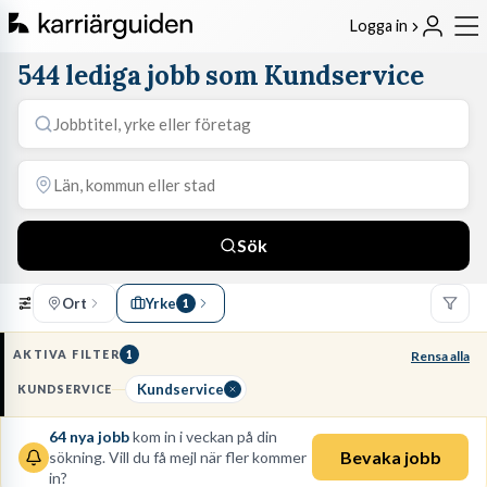
Logga in
544 lediga jobb som Kundservice
Sök
Ort
Yrke
1
AKTIVA FILTER
1
Rensa alla
Kundservice
KUNDSERVICE
64
nya jobb
kom in i veckan på din
Bevaka jobb
sökning. Vill du få mejl när fler kommer
in?