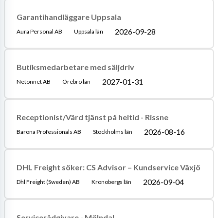
Garantihandläggare Uppsala
2026-09-28
Aura Personal AB
Uppsala län
Butiksmedarbetare med säljdriv
2027-01-31
Netonnet AB
Örebro län
Receptionist/Värd tjänst på heltid - Rissne
2026-08-16
Barona Professionals AB
Stockholms län
DHL Freight söker: CS Advisor – Kundservice Växjö
2026-09-04
Dhl Freight (Sweden) AB
Kronobergs län
Servicerådgivare - Mölndal