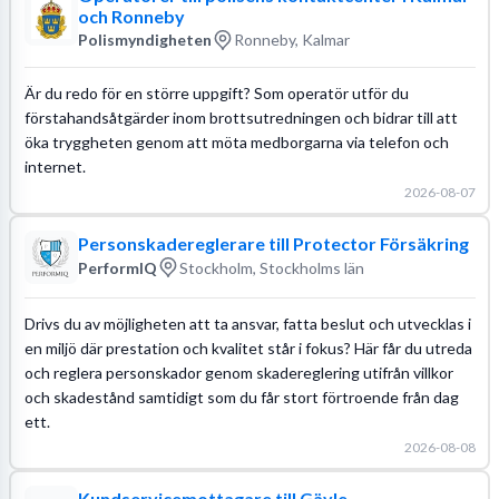
och Ronneby
Polismyndigheten
Ronneby, Kalmar
Är du redo för en större uppgift? Som operatör utför du
förstahandsåtgärder inom brottsutredningen och bidrar till att
öka tryggheten genom att möta medborgarna via telefon och
internet.
2026-08-07
Personskadereglerare till Protector Försäkring
PerformIQ
Stockholm, Stockholms län
Drivs du av möjligheten att ta ansvar, fatta beslut och utvecklas i
en miljö där prestation och kvalitet står i fokus? Här får du utreda
och reglera personskador genom skadereglering utifrån villkor
och skadestånd samtidigt som du får stort förtroende från dag
ett.
2026-08-08
Kundservicemottagare till Gävle